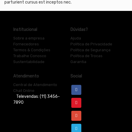
parturient cursus est inceptos nec.
Institucional
Dúvidas?
Sobre a empresa
Ajuda
Fornecedores
Política de Privacidade
Termos & Condições
Política de Segurança
Trabalhe Conosco
Política de Trocas
Sustentabilidade
Garantia
Atendimento
Social
Central de Atendimento
Chat Online
Televendas: (11) 3456-
7890