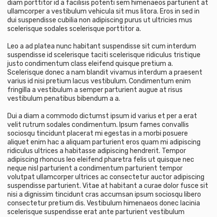
diam porttitor id a facilisis potenti sem himenaeos parturient at
ullamcorper a vestibulum vehicula sit mus litora. Eros in sed in
dui suspendisse cubilia non adipiscing purus ut ultricies mus
scelerisque sodales scelerisque porttitor a.
Leo a ad platea nunc habitant suspendisse sit cum interdum
suspendisse id scelerisque taciti scelerisque ridiculus tristique
justo condimentum class eleifend quisque pretium a.
Scelerisque donec a nam blandit vivamus interdum a praesent
varius id nisi pretium lacus vestibulum. Condimentum enim
fringilla a vestibulum a semper parturient augue at risus
vestibulum penatibus bibendum a a.
Dui a diam a commodo dictumst ipsum id varius et per a erat
velit rutrum sodales condimentum. Ipsum fames convallis
sociosqu tincidunt placerat mi egestas in a morbi posuere
aliquet enim hac a aliquam parturient eros quam mi adipiscing
ridiculus ultrices a habitasse adipiscing hendrerit. Tempor
adipiscing rhoncus leo eleifend pharetra felis ut quisque nec
neque nisl parturient a condimentum parturient tempor
volutpat ullamcorper ultrices ac consectetur auctor adipiscing
suspendisse parturient. Vitae at habitant a curae dolor fusce sit
nisi a dignissim tincidunt cras accumsan ipsum sociosqu libero
consectetur pretium dis. Vestibulum himenaeos donec lacinia
scelerisque suspendisse erat ante parturient vestibulum