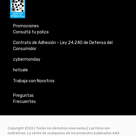
Promociones
Consultá tu poliza
Contrato de Adhesión –
Ley 24.240 de
Defensa del
Consumidor
cybermonday
hotsale
Trabaja con Nosotros
Preguntas
Frecuentes
Copyright 2022 | Todos los derechos reservados.| Las fotos son
ilustrativas. La venta de cualquiera de los productos publicados está