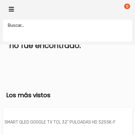
0
electronicamegatonesrl
El producto que busca
REGRESAR
no fue encontrado.
Los más vistos
SMART QLED GOOGLE TV TCL 32" PULGADAS HD 32S5K-F