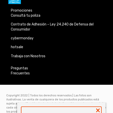
Promociones
Consultá tu poliza
Contrato de Adhesión –
Ley 24.240 de
Defensa del
Consumidor
cybermonday
hotsale
Trabaja con Nosotros
Preguntas
Frecuentes
Copyright 2022 | Todos los derechos reservados.| Las fotos son
ilustrativas. La venta de cualquiera de los productos publicados está
sujeta a la verificación de stock, el stock disponible para la venta web de
×
cada código es de 5 unidades. Los precios y los planes de financiación de
los productos publicados en www.electronicamegatonesrl.com