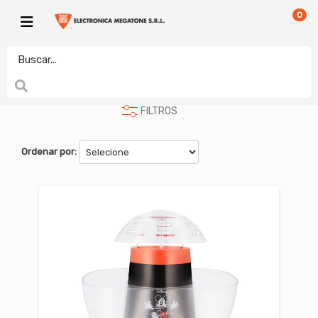
0
PEQUEÑOS
POCHOCLERA
electronicamegatonesrl
FILTROS
Ordenar por: