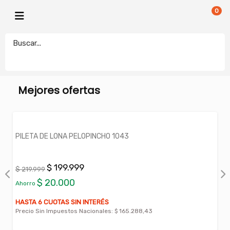
0
HOGAR Y AIRE LIBRE
JARDIN
electronicamegatonesrl
Mejores ofertas
PILETA DE LONA PELOPINCHO 1043
$ 199.999
$ 219.999
$ 20.000
Ahorro
HASTA 6 CUOTAS SIN INTERÉS
Precio Sin Impuestos Nacionales:
$ 165.288,43