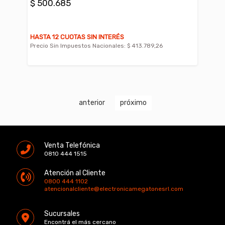
$ 500.685
HASTA 12 CUOTAS SIN INTERÉS
Precio Sin Impuestos Nacionales:
$ 413.789,26
anterior
próximo
Venta Telefónica
0810 444 1515
Atención al Cliente
0800 444 1102
atencionalcliente@electronicamegatonesrl.com
Sucursales
Encontrá el más cercano