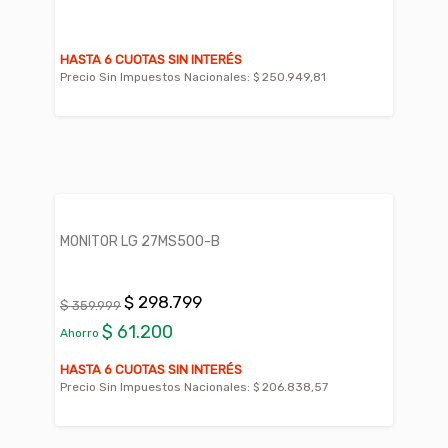
HASTA 6 CUOTAS SIN INTERÉS
Precio Sin Impuestos Nacionales:
$ 250.949,81
MONITOR LG 27MS500-B
$ 298.799
$ 359.999
$ 61.200
Ahorro
HASTA 6 CUOTAS SIN INTERÉS
Precio Sin Impuestos Nacionales:
$ 206.838,57