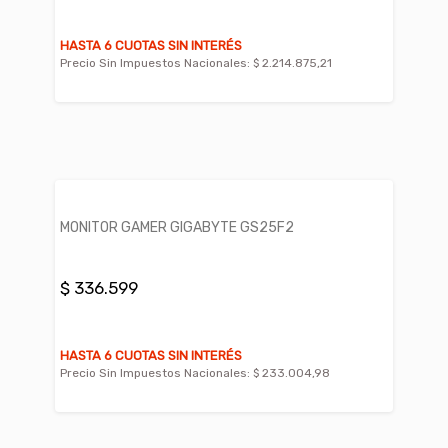
HASTA 6 CUOTAS SIN INTERÉS
Precio Sin Impuestos Nacionales:
$ 2.214.875,21
MONITOR GAMER GIGABYTE GS25F2
$ 336.599
HASTA 6 CUOTAS SIN INTERÉS
Precio Sin Impuestos Nacionales:
$ 233.004,98