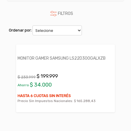
FILTROS
Ordenar por:
MONITOR GAMER SAMSUNG LS22D300GALXZB
$ 199.999
$ 233.999
$ 34.000
Ahorro
HASTA 6 CUOTAS SIN INTERÉS
Precio Sin Impuestos Nacionales:
$ 165.288,43