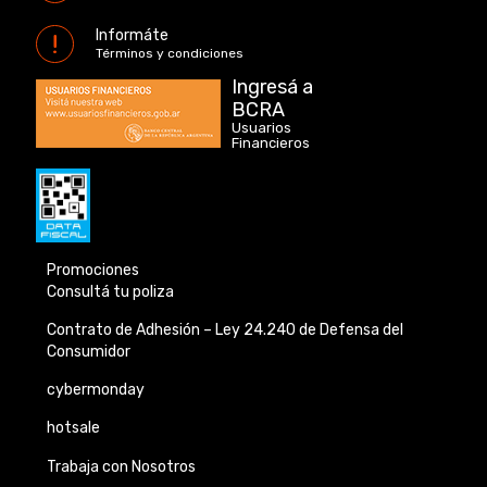
Informáte
Términos y condiciones
Ingresá a
BCRA
Usuarios
Financieros
Promociones
Consultá tu poliza
Contrato de Adhesión –
Ley 24.240 de
Defensa del
Consumidor
cybermonday
hotsale
Trabaja con Nosotros