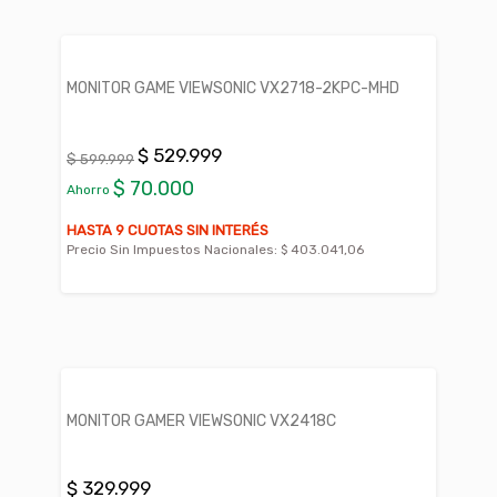
MONITOR GAME VIEWSONIC VX2718-2KPC-MHD
$ 529.999
$ 599.999
$ 70.000
Ahorro
HASTA 9 CUOTAS SIN INTERÉS
Precio Sin Impuestos Nacionales:
$ 403.041,06
MONITOR GAMER VIEWSONIC VX2418C
$ 329.999