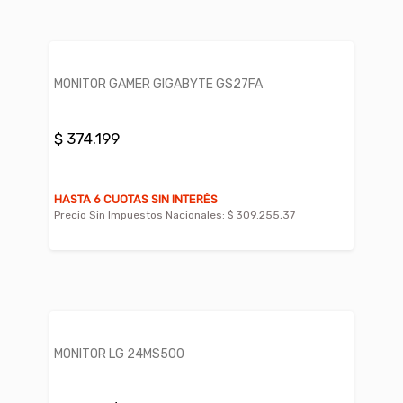
MONITOR GAMER GIGABYTE GS27FA
$ 374.199
HASTA 6 CUOTAS SIN INTERÉS
Precio Sin Impuestos Nacionales:
$ 309.255,37
MONITOR LG 24MS500