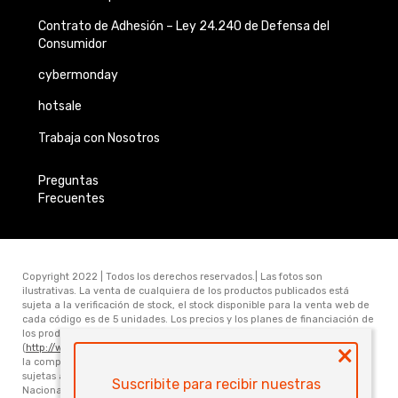
Contrato de Adhesión –
Ley 24.240 de
Defensa del
Consumidor
cybermonday
hotsale
Trabaja con Nosotros
Preguntas
Frecuentes
Copyright 2022 | Todos los derechos reservados.| Las fotos son
ilustrativas. La venta de cualquiera de los productos publicados está
sujeta a la verificación de stock, el stock disponible para la venta web de
cada código es de 5 unidades. Los precios y los planes de financiación de
los productos publicados en www.electronicamegatonesrl.com
×
(
http://www.electronicamegatonesrl.com
) son válidos únicamente para
la compra online. Las especificaciones técnicas y descripciones están
sujetas a cambios sin previo aviso. Electrónica Megatone S.R.L. Ruta
Suscribite para recibir nuestras
Nacional Nro 168 Km 473.6 (3000) Santa Fe. Provincia de Santa Fe