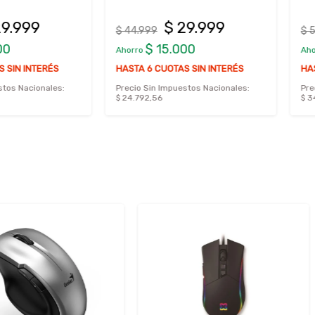
9
$ 29.999
$ 44.999
$ 59.999
$ 15.000
$ 
Ahorro
Ahorro
NTERÉS
HASTA 6 CUOTAS SIN INTERÉS
HASTA 6 C
ionales:
Precio Sin Impuestos Nacionales:
Precio Sin 
$ 24.792,56
$ 34.709,0