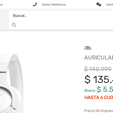
co
Venta Telefónica
Cent
JBL
AURICULAR
$ 140.999
$ 135
$ 5.
Ahorro:
HASTA
6
CUO
Precio Sin Impues