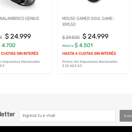
GENIUS
MOUSE GAMER SOUL GAME-
MOUSE OP
XM550
99
$ 24.999
$ 29.500
$ 6.999,9
$ 4.501
$ 
Ahorro
Ahorro
NTERÉS
HASTA 6 CUOTAS SIN INTERÉS
ionales:
Precio Sin Impuestos Nacionales:
Precio Sin 
$ 22.623,53
$ 5428,96
letter
Sus