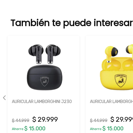
También te puede interesar
AURICULAR LAMBORGHINI J230
AURICULAR NOBLEX 
$ 29.999
$ 41.99
$ 44.999
$ 59.999
$ 15.000
$ 18.001
Ahorro
Ahorro