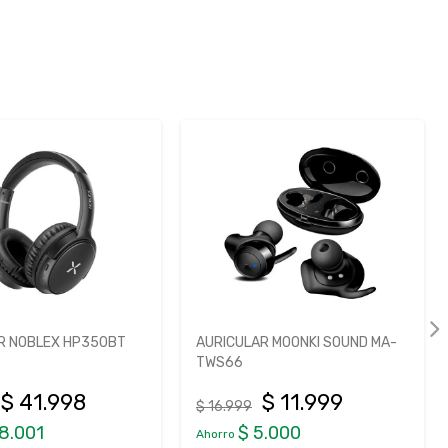
R MOONKI SOUND MA-
AURICULAR JBL TUNE FLEX 2
$ 11.999
$ 152.999
$ 214.999
5.000
$ 62.000
Ahorro