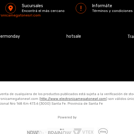
Sucursales
Informáte
Encontrá el más cercano
Términos y condiciones
tronicamegatonesrl.com
bermonday
hotsale
Tra
 venta de cualquiera de los productos publicados está sujeta a la verificación de st
ctronicamegatonesrl.com (
http://www.electronicamegatonesrl.com
) son válidos ún
acional Nro 168 Km 473.6 (3000) Santa Fe. Provincia de Santa Fe
Powered by