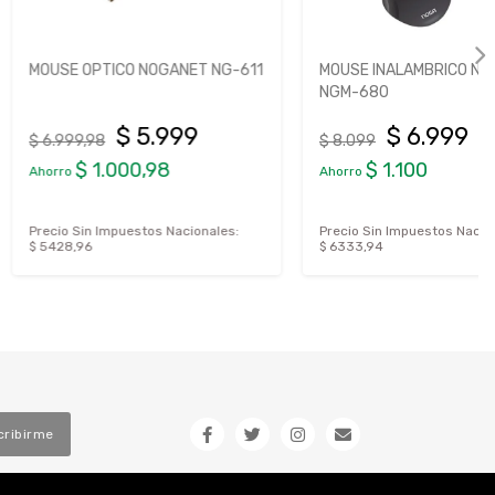
TICO NOGANET NG-611
MOUSE INALAMBRICO NOGANET
NGM-680
$ 5.999
$ 6.999
8
$ 8.099
1.000,98
$ 1.100
Ahorro
Impuestos Nacionales:
Precio Sin Impuestos Nacionales:
$ 6333,94
cribirme