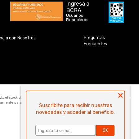
Ingresá a
BCRA
Usuarios
Financieros
Preguntas
baja con Nosotros
Frecuentes
×
ock, el stock disponible para la venta web de cada código es de 5 unidades. Los
icamente para la compra online. Las especificaciones técnicas y descripciones
Suscribite para recibir nuestras
novedades y acceder al beneficio.
OK