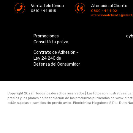
Venta Telefónica
Atención al Cliente
0810 444 1515
0800 444 1102
atencionalcliente@elec
Promociones
cy
Consultá tu poliza
Contrato de Adhesión –
Ley 24.240 de
Defensa del Consumidor
Copyright 2022 | Todos los derechos reservados.| Las fotos son ilustrativas. La
precios y los planes de financiación de los productos publicados en www.ele
están sujetas a cambios sin previo aviso. Electrónica Megatone S.R.L. Ruta N