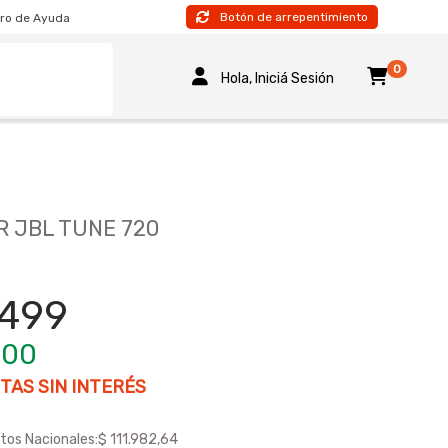
Botón de arrepentimiento
ro de Ayuda
0
Hola, Iniciá Sesión
 JBL TUNE 720
.499
500
TAS SIN INTERÉS
tos Nacionales:
$ 111.982,64