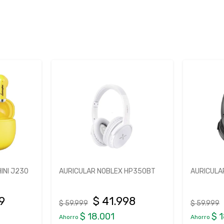
HP350BT
AURICULAR NOBLEX HP350BT
AURICULA
TWS66
8
$ 41.998
$ 59.999
$ 16.999
$ 18.001
$ 
Ahorro
Ahorro