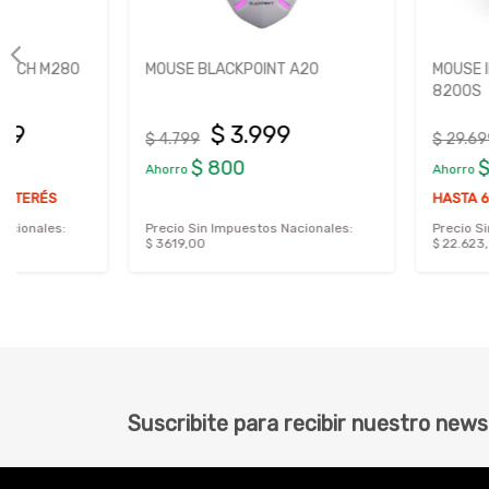
MOUSE BLACKPOINT A20
MOUSE INALAMBRICO 
8200S
$ 3.999
$ 24.9
$ 4.799
$ 29.699
$ 800
$ 4.700
Ahorro
Ahorro
HASTA 6 CUOTAS SIN I
Precio Sin Impuestos Nacionales:
Precio Sin Impuestos Nac
$ 3619,00
$ 22.623,53
Suscribite para recibir nuestro news