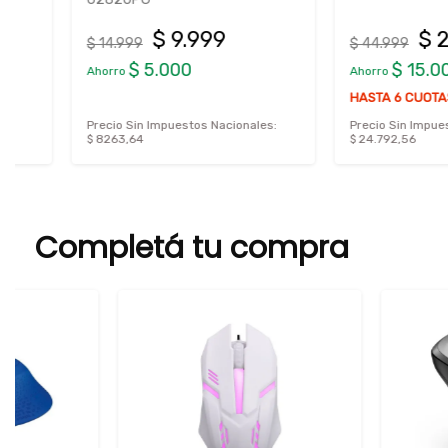
$ 9.999
$ 29.99
$ 14.999
$ 44.999
$ 5.000
$ 15.000
Ahorro
Ahorro
HASTA 6 CUOTAS SIN I
Precio Sin Impuestos Nacionales:
Precio Sin Impuestos Nac
$ 8263,64
$ 24.792,56
Completá tu compra