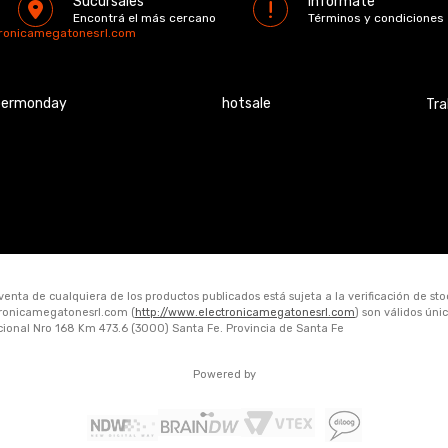
Sucursales
Informáte
Encontrá el más cercano
Términos y condiciones
tronicamegatonesrl.com
bermonday
hotsale
Tra
 venta de cualquiera de los productos publicados está sujeta a la verificación de st
ctronicamegatonesrl.com (
http://www.electronicamegatonesrl.com
) son válidos ún
acional Nro 168 Km 473.6 (3000) Santa Fe. Provincia de Santa Fe
Powered by