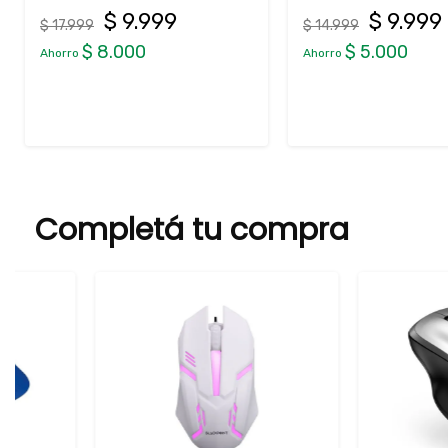
$ 9.999
$ 29.9
$ 14.999
$ 44.999
$ 5.000
$ 15.000
Ahorro
Ahorro
HASTA 6 CUOTAS SIN I
Completá tu compra