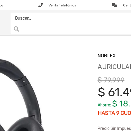
co
Venta Telefónica
Cent
NOBLEX
AURICULA
$ 79.999
$ 61.
$ 18
Ahorro:
HASTA
9
CUO
Precio Sin Impues