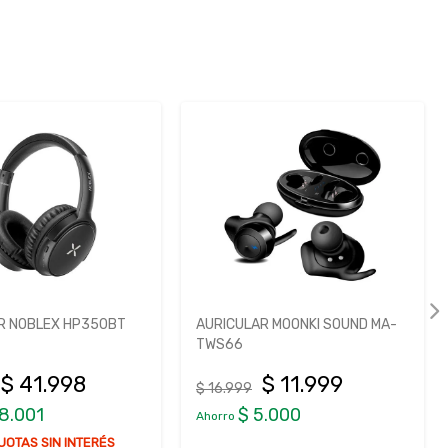
R MOONKI SOUND MA-
AURICULAR JBL TUNE FLEX 2
$ 11.999
$ 152.999
$ 214.999
5.000
$ 62.000
Ahorro
HASTA 6 CUOTAS SIN INTERÉS