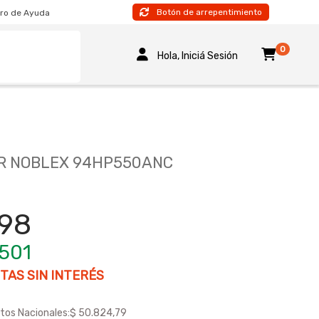
Botón de arrepentimiento
ro de Ayuda
0
Hola, Iniciá Sesión
R NOBLEX 94HP550ANC
498
.501
TAS SIN INTERÉS
tos Nacionales:
$ 50.824,79