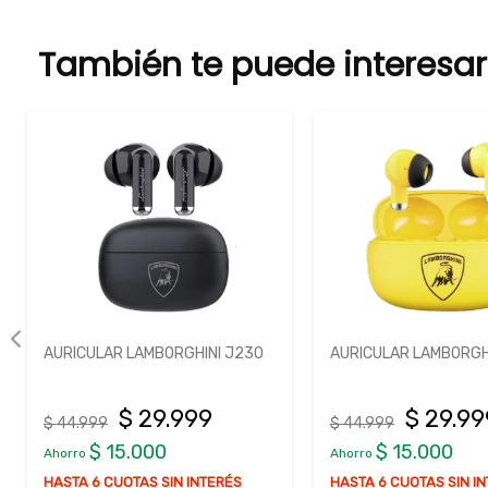
También te puede interesar
AURICULAR LAMBORGHINI J230
AURICULAR NOBLEX H
$ 29.999
$ 41.99
$ 44.999
$ 59.999
$ 15.000
$ 18.001
Ahorro
Ahorro
HASTA 6 CUOTAS SIN INTERÉS
HASTA 6 CUOTAS SIN I