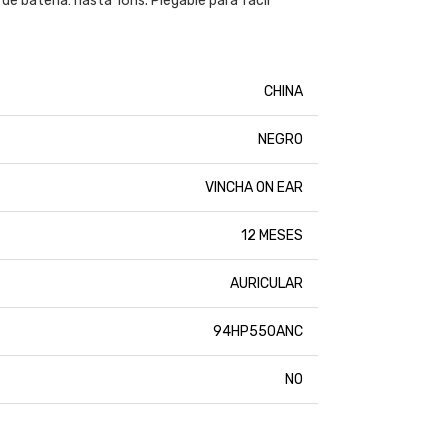
e bateria: hasta 16hs. Plegable para facil
CHINA
NEGRO
VINCHA ON EAR
12 MESES
AURICULAR
94HP550ANC
NO