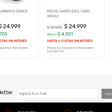
GENIUS
MOUSE GAMER SOUL GAME-
MOUSE OP
XM550
99
$ 24.999
$ 29.500
$ 6.999,9
$ 4.501
$ 
Ahorro
Ahorro
NTERÉS
HASTA 6 CUOTAS SIN INTERÉS
ionales:
Precio Sin Impuestos Nacionales:
Precio Sin 
$ 22.623,53
$ 5428,96
letter
Sus