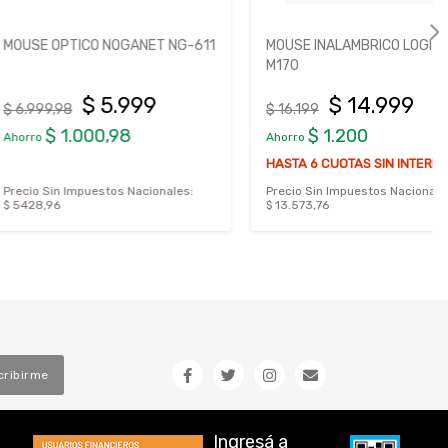
TICO NOGANET NG-611
MOUSE INALAMBRICO LOGITECH
M170
$ 5.999
$ 14.999
8
$ 16.199
1.000,98
$ 1.200
Ahorro
HASTA 6 CUOTAS SIN INTERÉS
Impuestos Nacionales:
Precio Sin Impuestos Nacionales:
$ 13.573,76
cribirme
Ingresá a