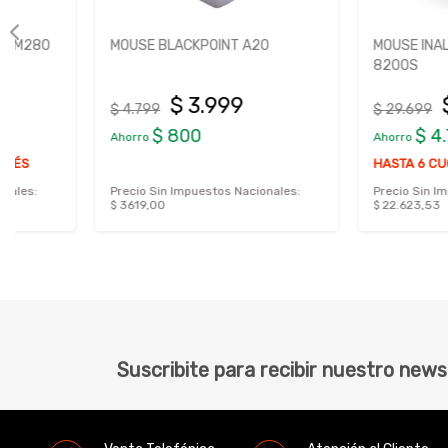
MOUSE BLACKPOINT A20
MOUSE INALAMBRICO 
8200S
$ 3.999
$ 24.9
$ 4.799
$ 29.699
$ 800
$ 4.700
Ahorro
Ahorro
HASTA 6 CUOTAS SIN I
Precio Sin Impuestos Nacionales:
Precio Sin Impuestos Nac
$ 3619,00
$ 22.623,53
Suscribite para recibir nuestro news