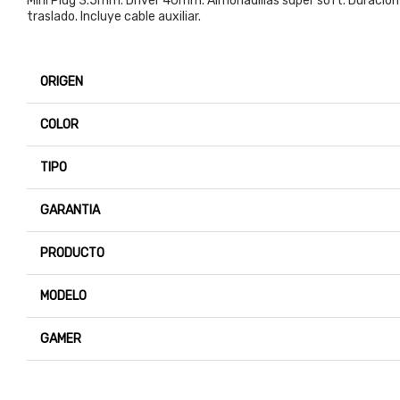
Mini Plug 3.5mm. Driver 40mm. Almohadillas super soft. Duracion d
traslado. Incluye cable auxiliar.
ORIGEN
COLOR
TIPO
GARANTIA
PRODUCTO
MODELO
GAMER