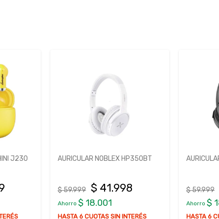
P350BT
AURICULAR NOBLEX HP350BT
AURICULA
TWS66
8
$ 41.998
$ 59.999
$ 16.999
$ 18.001
$ 
Ahorro
Ahorro
NTERÉS
HASTA 6 CUOTAS SIN INTERÉS