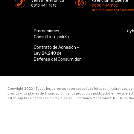
Venta Telefónica
Atención al Cliente
0810 444 1515
0800 444 1102
atencionalcliente@elec
Promociones
cy
Consultá tu poliza
Contrato de Adhesión –
Ley 24.240 de
Defensa del Consumidor
Copyright 2022 | Todos los derechos reservados.| Las fotos son ilustrativas. La
precios y los planes de financiación de los productos publicados en www.ele
están sujetas a cambios sin previo aviso. Electrónica Megatone S.R.L. Ruta N