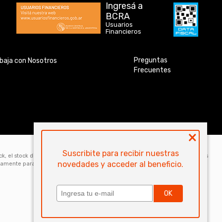
Ingresá a
BCRA
Usuarios
Financieros
Preguntas
baja con Nosotros
Frecuentes
×
Suscribite para recibir nuestras
ock, el stock disponible para la venta web de cada código es de 5 unidades. Los
novedades y acceder al beneficio.
icamente para la compra online. Las especificaciones técnicas y descripciones
OK