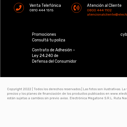
Venta Telefónica
Atención al Cliente
0810 444 1515
0800 444 1102
atencionalcliente@elec
Promociones
cy
Consultá tu poliza
Contrato de Adhesión –
Ley 24.240 de
Defensa del Consumidor
Copyright 2022 | Todos los derechos reservados.| Las fotos son ilustrativas. La
precios y los planes de financiación de los productos publicados en www.ele
están sujetas a cambios sin previo aviso. Electrónica Megatone S.R.L. Ruta N