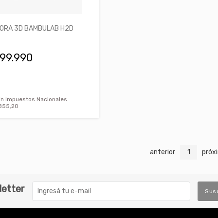
ORA 3D BAMBULAB H2D
999.990
in Impuestos Nacionales:
.855,20
anterior
1
próx
letter
Sus