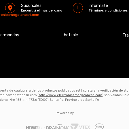
Sucursales
Informáte
Encontrá el más cercano
Términos y condiciones
tronicamegatonesrl.com
bermonday
hotsale
Tra
 venta de cualquiera de los productos publicados está sujeta a la verificación de st
ctronicamegatonesrl.com (
http://www.electronicamegatonesrl.com
) son válidos ún
acional Nro 168 Km 473.6 (3000) Santa Fe. Provincia de Santa Fe
Powered by