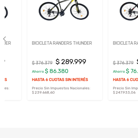
BICICLETA RANDERS THUNDER
BICICLETA RANDERS 
$ 289.999
$ 299.
$ 376.379
$ 376.379
$ 86.380
$ 76.380
Ahorro
Ahorro
HASTA 6 CUOTAS SIN INTERÉS
HASTA 6 CUOTAS SIN I
Precio Sin Impuestos Nacionales:
Precio Sin Impuestos Nac
$ 239.668,60
$ 247.933,06