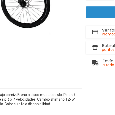
Ver f
Promoc
Retira
puntos 
Envío
a todo 
ajo barniz. Freno a disco mecanico slp. Pinon 7
re slp 3 x 7 velocidades. Cambio shimano TZ-31
o. Color sujeto a disponibilidad.