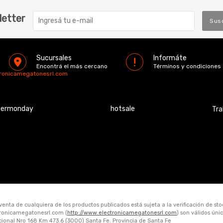
letter
Sus
Sucursales
Informáte
Encontrá el más cercano
Términos y condiciones
tronicamegatonesrl.com
bermonday
hotsale
Tra
 venta de cualquiera de los productos publicados está sujeta a la verificación de st
ctronicamegatonesrl.com (
http://www.electronicamegatonesrl.com
) son válidos ún
acional Nro 168 Km 473.6 (3000) Santa Fe. Provincia de Santa Fe