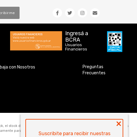
cribirme
Ingresá a
BCRA
Usuarios
Financieros
Preguntas
baja con Nosotros
Frecuentes
×
ock, el stock disponible para la venta web de cada código es de 5 unidades. Los
icamente para la compra online. Las especificaciones técnicas y descripciones
Suscribite para recibir nuestras