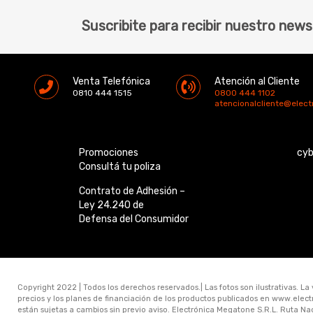
Suscribite para recibir nuestro news
Venta Telefónica
Atención al Cliente
0810 444 1515
0800 444 1102
atencionalcliente@elec
Promociones
cy
Consultá tu poliza
Contrato de Adhesión –
Ley 24.240 de
Defensa del Consumidor
Copyright 2022 | Todos los derechos reservados.| Las fotos son ilustrativas. La
precios y los planes de financiación de los productos publicados en www.ele
están sujetas a cambios sin previo aviso. Electrónica Megatone S.R.L. Ruta N