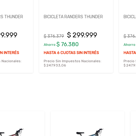
THUNDER
BICICLETA RANDERS THUNDER
BICICLET
999
$ 299.999
$ 376.379
$ 376.379
$ 76.380
$ 
Ahorro
Ahorro
NTERÉS
HASTA 6 CUOTAS SIN INTERÉS
HASTA 6 C
ionales:
Precio Sin Impuestos Nacionales:
Precio Sin 
$ 247.933,06
$ 247.933,0