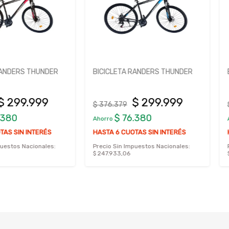
THUNDER
BICICLETA RANDERS THUNDER
BICICLET
999
$ 299.999
$ 376.379
$ 376.379
$ 76.380
$ 
Ahorro
Ahorro
NTERÉS
HASTA 6 CUOTAS SIN INTERÉS
HASTA 6 C
ionales:
Precio Sin Impuestos Nacionales:
Precio Sin 
$ 247.933,06
$ 247.933,0