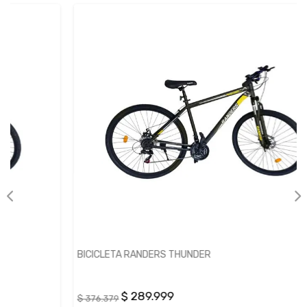
BICICLETA RANDERS THUNDER
$ 289.999
$ 376.379