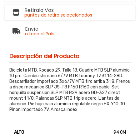
Retiralo Vos
puntos de retiro seleccionados
Envío
a todo el País
Descripción del Producto
Bicicleta MTB. Rodado 29. Talle 18. Cuadro MTB SLP aluminio
10 pro. Cambio shimano 6/7V MTB tourney TZ31 14-28D.
Descarrilador importado 3x6/7V MTB tiro arriba 31.8. Frenos
a disco mecanico SLP JS-T8 F160 R160 con cable. Set
horquilla suspension SLP MTB R29 acero GD-327 direct
mount 1 1/8. Palancas SLP MTB triple acero. Llantas de
aluminio. Pie bajo caja aluminio regulable negro HX-Y10-10.
Pinon importado 7V. A rosca index
ALTO
94 CM