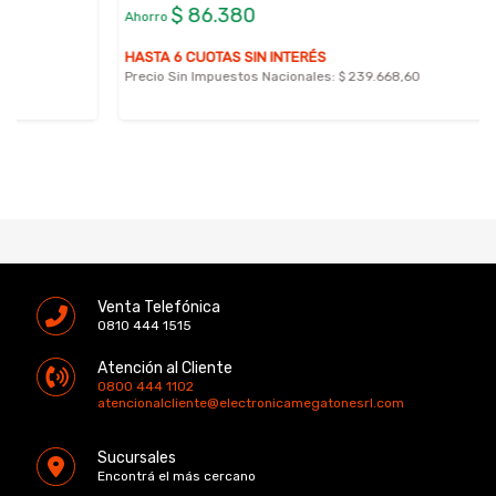
$ 86.380
Ahorro
HASTA 6 CUOTAS SIN INTERÉS
Precio Sin Impuestos Nacionales:
$ 239.668,60
Venta Telefónica
0810 444 1515
Atención al Cliente
0800 444 1102
atencionalcliente@electronicamegatonesrl.com
Sucursales
Encontrá el más cercano