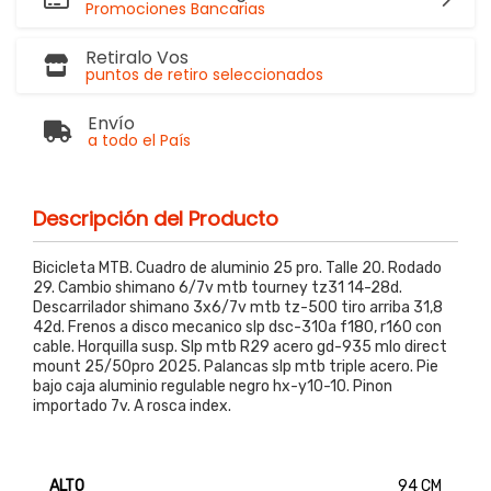
Promociones Bancarias
Retiralo Vos
puntos de retiro seleccionados
Envío
a todo el País
Descripción del Producto
Bicicleta MTB. Cuadro de aluminio 25 pro. Talle 20. Rodado
29. Cambio shimano 6/7v mtb tourney tz31 14-28d.
Descarrilador shimano 3x6/7v mtb tz-500 tiro arriba 31,8
42d. Frenos a disco mecanico slp dsc-310a f180, r160 con
cable. Horquilla susp. Slp mtb R29 acero gd-935 mlo direct
mount 25/50pro 2025. Palancas slp mtb triple acero. Pie
bajo caja aluminio regulable negro hx-y10-10. Pinon
importado 7v. A rosca index.
ALTO
94 CM