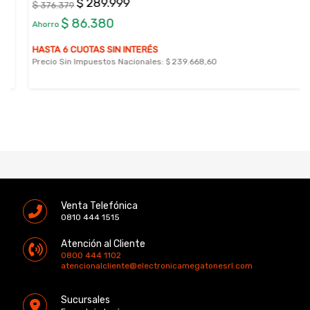
$ 289.999
$ 376.379
$ 86.380
Ahorro
HASTA 6 CUOTAS SIN INTERÉS
Precio Sin Impuestos Nacionales:
$ 239.668,60
Venta Telefónica
0810 444 1515
Atención al Cliente
0800 444 1102
atencionalcliente@electronicamegatonesrl.com
Sucursales