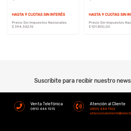
HASTA 9 CUOTAS SIN INTERÉS
HASTA 9 CUOTAS SIN I
Precio Sin Impuestos Nacionales:
Precio Sin Impuestos Nac
$ 394.342,15
$ 101.800,00
Suscribite para recibir nuestro news
Venta Telefónica
Atención al Cliente
0810 444 1515
0800 444 1102
atencionalcliente@elec