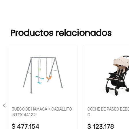
Productos relacionados
JUEGO DE HAMACA + CABALLITO
COCHE DE PASEO BEBE
INTEX 44122
C
$ 477.154
$ 123.178