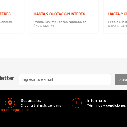
NTERÉS
HASTA 9 CUOTAS SIN INTERÉS
HASTA 9 C
ionales:
Precio Sin Impuestos Nacionales:
Precio Sin 
$ 123.550,41
$ 123.550,4
letter
Sus
Sucursales
Informáte
Encontrá el más cercano
Términos y condiciones
tronicamegatonesrl.com