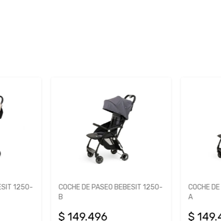
SIT 1250-
COCHE DE PASEO BEBESIT 1250-
COCHE DE
B
A
$ 149.496
$ 149.