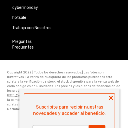
cybermonday
hotsale
Trabaja con Nosotros
Preguntas
Frecuentes
Copyright 2022 | Todos los derechos reservados.| Las fotos son
ilustrativas. La venta de cualquiera de los productos publicados está
sujeta a la verificación de stock, el stock disponible para la venta web de
cada código es de 5 unidades. Los precios y los planes de financiación de
los productos publicados en www.electronicamegatonesrl.com
×
(
http://www.electronicamegatonesrl.com
) son válidos únicamente para
la compra online. Las especificaciones técnicas y descripciones están
sujetas a cambios sin previo aviso. Electrónica Megatone S.R.L. Ruta
Suscribite para recibir nuestras
Nacional Nro 168 Km 473.6 (3000) Santa Fe. Provincia de Santa Fe
novedades y acceder al beneficio.
Powered by