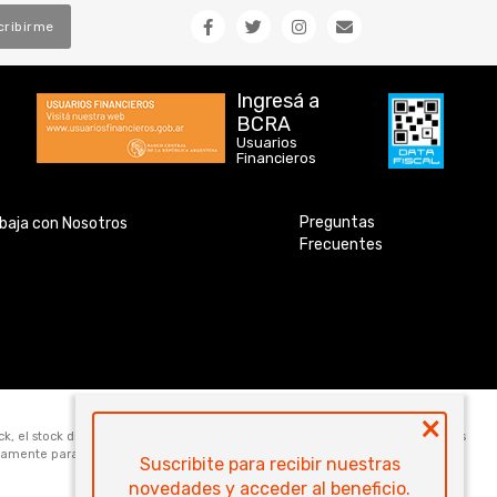
cribirme
Ingresá a
BCRA
Usuarios
Financieros
Preguntas
baja con Nosotros
Frecuentes
×
ock, el stock disponible para la venta web de cada código es de 5 unidades. Los
icamente para la compra online. Las especificaciones técnicas y descripciones
Suscribite para recibir nuestras
novedades y acceder al beneficio.