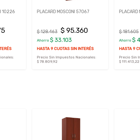
 10226
PLACARD MOSCONI 57067
PLACARD 
75
$ 95.360
$ 128.463
$ 181.605
$ 33.103
$ 
Ahorro
Ahorro
NTERÉS
HASTA 9 CUOTAS SIN INTERÉS
HASTA 9 C
ionales:
Precio Sin Impuestos Nacionales:
Precio Sin 
$ 78.809,92
$ 111.413,22