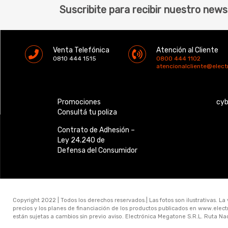
Suscribite para recibir nuestro news
Venta Telefónica
Atención al Cliente
0810 444 1515
0800 444 1102
atencionalcliente@elec
Promociones
cy
Consultá tu poliza
Contrato de Adhesión –
Ley 24.240 de
Defensa del Consumidor
Copyright 2022 | Todos los derechos reservados.| Las fotos son ilustrativas. La
precios y los planes de financiación de los productos publicados en www.ele
están sujetas a cambios sin previo aviso. Electrónica Megatone S.R.L. Ruta N