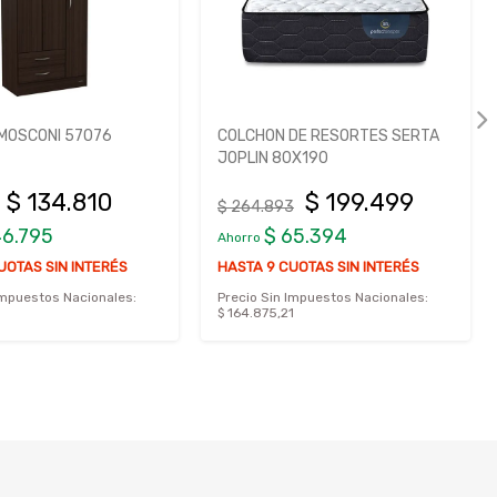
MOSCONI 57076
COLCHON DE RESORTES SERTA
JOPLIN 80X190
$ 134.810
$ 199.499
$ 264.893
46.795
$ 65.394
Ahorro
UOTAS SIN INTERÉS
HASTA 9 CUOTAS SIN INTERÉS
Impuestos Nacionales:
Precio Sin Impuestos Nacionales:
$ 164.875,21