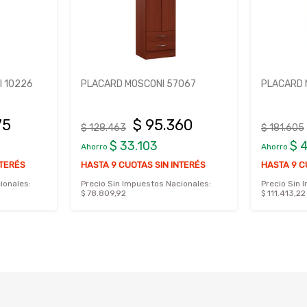
 10226
PLACARD MOSCONI 57067
PLACARD 
75
$ 95.360
$ 128.463
$ 181.605
$ 33.103
$ 
Ahorro
Ahorro
NTERÉS
HASTA 9 CUOTAS SIN INTERÉS
HASTA 9 C
ionales:
Precio Sin Impuestos Nacionales:
Precio Sin 
$ 78.809,92
$ 111.413,22