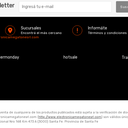
letter
Sus
Sucursales
Informáte
Encontrá el más cercano
Términos y condiciones
tronicamegatonesrl.com
bermonday
hotsale
Tra
 venta de cualquiera de los productos publicados está sujeta a la verificación de st
ctronicamegatonesrl.com (
http://www.electronicamegatonesrl.com
) son válidos ún
acional Nro 168 Km 473.6 (3000) Santa Fe. Provincia de Santa Fe