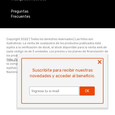
Preguntas
Frecuentes
Copyright 2022 | Todos los derechos reservados.| Las fotos son
ilustrativas. La venta de cualquiera de los productos publicados está
sujeta a la verificación de stock, el stock disponible para la venta web de
cada código es de 5 unidades. Los precios y los planes de financiación de
los productos publicados en www.electronicamegatonesrl.com
×
(
http://www.electronicamegatonesrl.com
) son válidos únicamente para
la compra online. Las especificaciones técnicas y descripciones están
sujetas a cambios sin previo aviso. Electrónica Megatone S.R.L. Ruta
Suscribite para recibir nuestras
Nacional Nro 168 Km 473.6 (3000) Santa Fe. Provincia de Santa Fe
novedades y acceder al beneficio.
Powered by
OK