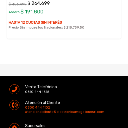
$ 264.699
$ 456.499
$ 191.800
Ahorro
HASTA 12 CUOTAS SIN INTERÉS
Precio Sin Impuestos Nacionales:
$ 218.759,50
Venta Telefónica
0810 444 1515
Atención al Cliente
0800 444 1102
atencionalcliente@electronicamegatonesrl.com
Sucursales