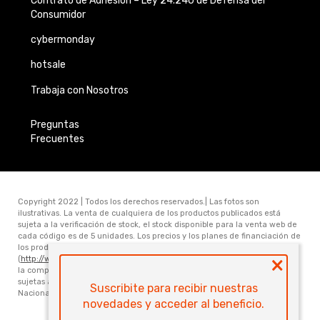
Contrato de Adhesión –
Ley 24.240 de
Defensa del
Consumidor
cybermonday
hotsale
Trabaja con Nosotros
Preguntas
Frecuentes
Copyright 2022 | Todos los derechos reservados.| Las fotos son
ilustrativas. La venta de cualquiera de los productos publicados está
sujeta a la verificación de stock, el stock disponible para la venta web de
cada código es de 5 unidades. Los precios y los planes de financiación de
los productos publicados en www.electronicamegatonesrl.com
×
(
http://www.electronicamegatonesrl.com
) son válidos únicamente para
la compra online. Las especificaciones técnicas y descripciones están
sujetas a cambios sin previo aviso. Electrónica Megatone S.R.L. Ruta
Suscribite para recibir nuestras
Nacional Nro 168 Km 473.6 (3000) Santa Fe. Provincia de Santa Fe
novedades y acceder al beneficio.