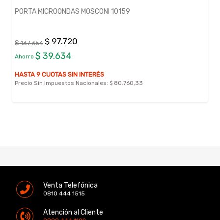
0159
DESPENSERO MOSCONI 55994
$ 102.045
$ 143.430
$ 41.385
Ahorro
HASTA 9 CUOTAS SIN INTERÉS
80.760,33
Precio Sin Impuestos Nacionales:
$ 84.33
Venta Telefónica
0810 444 1515
Atención al Cliente