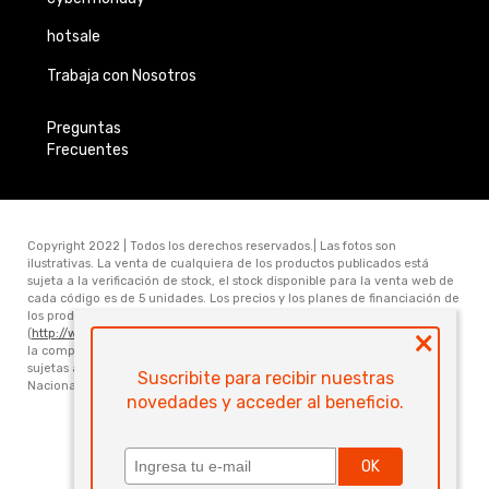
hotsale
Trabaja con Nosotros
Preguntas
Frecuentes
Copyright 2022 | Todos los derechos reservados.| Las fotos son
ilustrativas. La venta de cualquiera de los productos publicados está
sujeta a la verificación de stock, el stock disponible para la venta web de
cada código es de 5 unidades. Los precios y los planes de financiación de
los productos publicados en www.electronicamegatonesrl.com
×
(
http://www.electronicamegatonesrl.com
) son válidos únicamente para
la compra online. Las especificaciones técnicas y descripciones están
sujetas a cambios sin previo aviso. Electrónica Megatone S.R.L. Ruta
Suscribite para recibir nuestras
Nacional Nro 168 Km 473.6 (3000) Santa Fe. Provincia de Santa Fe
novedades y acceder al beneficio.
Powered by
OK