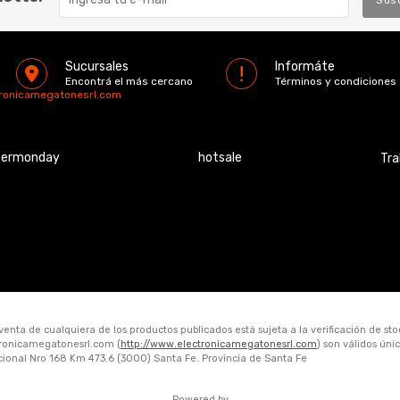
Sus
Sucursales
Informáte
Encontrá el más cercano
Términos y condiciones
tronicamegatonesrl.com
bermonday
hotsale
Tra
 venta de cualquiera de los productos publicados está sujeta a la verificación de st
ctronicamegatonesrl.com (
http://www.electronicamegatonesrl.com
) son válidos ún
acional Nro 168 Km 473.6 (3000) Santa Fe. Provincia de Santa Fe
Powered by