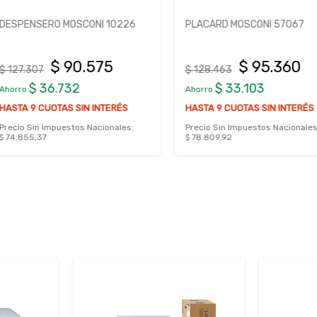
 10226
PLACARD MOSCONI 57067
PLACARD 
75
$ 95.360
$ 128.463
$ 181.605
$ 33.103
$ 
Ahorro
Ahorro
NTERÉS
HASTA 9 CUOTAS SIN INTERÉS
HASTA 9 C
ionales:
Precio Sin Impuestos Nacionales:
Precio Sin 
$ 78.809,92
$ 111.413,22