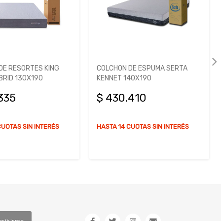
DE ESPUMA SERTA
COLCHON DE RESORTES SERTA
40X190
JOPLIN 140X190
.410
$ 370.299
$ 411.468
$ 41.169
Ahorro
CUOTAS SIN INTERÉS
HASTA 14 CUOTAS SIN INTERÉS