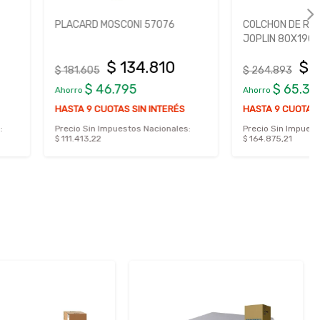
MOSCONI 57076
COLCHON DE RESORTES SERTA
JOPLIN 80X190
$ 134.810
$ 199.499
$ 264.893
46.795
$ 65.394
Ahorro
UOTAS SIN INTERÉS
HASTA 9 CUOTAS SIN INTERÉS
Impuestos Nacionales:
Precio Sin Impuestos Nacionales:
$ 164.875,21