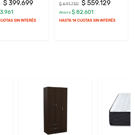
$ 559.129
$ 229.999
30
$ 259.309
 82.601
$ 29.310
Ahorro
4 CUOTAS SIN INTERÉS
HASTA 12 CUOTAS SIN INTERÉS