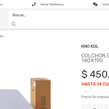
co
Venta Telefónica
Cent
AS
KING KOIL
COLCHON D
140X190
$ 450
HASTA
14
CUO
Precio Sin Impues