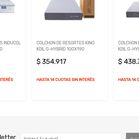
S KING
COLCHON DE RESORTES KING
COLCHON 
90
KOIL G-HYBRID 130X190
KENNET 1
$ 438.335
$ 430
INTERÉS
HASTA 14 CUOTAS SIN INTERÉS
HASTA 14 
letter