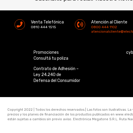
Venta Telefónica
Atención al Cliente
0810 444 1515
0800 444 1102
atencionalcliente@elec
Promociones
cy
Consultá tu poliza
Contrato de Adhesión –
Ley 24.240 de
Defensa del Consumidor
Copyright 2022 | Todos los derechos reservados.| Las fotos son ilustrativas. La
precios y los planes de financiación de los productos publicados en www.ele
están sujetas a cambios sin previo aviso. Electrónica Megatone S.R.L. Ruta N