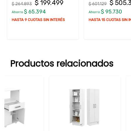
$ 505.399
$ 454
$ 601.129
$ 540.141
$ 95.730
$ 85.742
Ahorro
Ahorro
HASTA 15 CUOTAS SIN INTERÉS
HASTA 14 CUOTAS SI
Productos relacionados