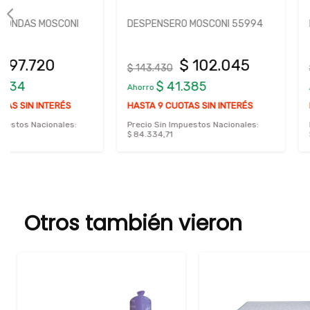
DESPENSERO MOSCONI 55994
DESPENSERO MOSCONI
$ 102.045
$ 90.5
$ 143.430
$ 127.307
$ 41.385
$ 36.732
Ahorro
Ahorro
HASTA 9 CUOTAS SIN INTERÉS
HASTA 9 CUOTAS SIN I
Precio Sin Impuestos Nacionales:
Precio Sin Impuestos Nac
$ 84.334,71
$ 74.855,37
Otros también vieron