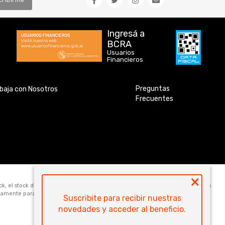
cribirme
Ingresá a
BCRA
Usuarios
Financieros
Preguntas
baja con Nosotros
Frecuentes
×
ock, el stock disponible para la venta web de cada código es de 5 unidades. Los
icamente para la compra online. Las especificaciones técnicas y descripciones
Suscribite para recibir nuestras
novedades y acceder al beneficio.