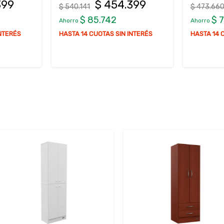
.399
$ 399.699
$ 473.660
$ 641.7
$ 73.961
$
Ahorro
Ahorro
N INTERÉS
HASTA 14 CUOTAS SIN INTERÉS
HASTA 1