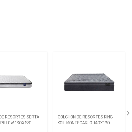
N DE RESORTES KING
COLCHON INDUCOL BLENDA AZUL
ONTECARLO 140X190
80X190