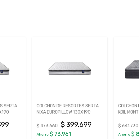
S SERTA
COLCHON DE RESORTES SERTA
COLCHON 
X190
NIXA EUROPILLOW 130X190
KOIL MON
399
$ 399.699
$ 473.660
$ 641.730
$ 73.961
$ 
Ahorro
Ahorro