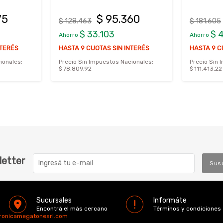
75
$ 95.360
$ 128.463
$ 181.605
$ 33.103
$ 
Ahorro
Ahorro
NTERÉS
HASTA 9 CUOTAS SIN INTERÉS
HASTA 9 C
ionales:
Precio Sin Impuestos Nacionales:
Precio Sin 
$ 78.809,92
$ 111.413,22
letter
Sus
Sucursales
Informáte
Encontrá el más cercano
Términos y condiciones
tronicamegatonesrl.com