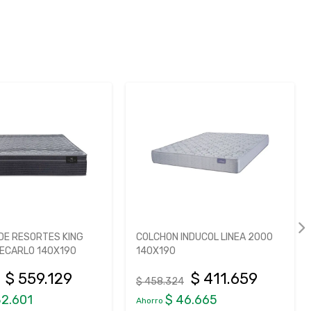
DE RESORTES KING
COLCHON INDUCOL LINEA 2000
TECARLO 140X190
140X190
$ 559.129
$ 411.659
$ 458.324
82.601
$ 46.665
Ahorro