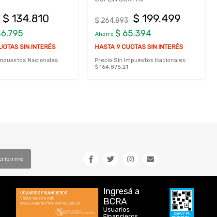
$ 134.810
$ 199.499
$ 264.893
46.795
$ 65.394
Ahorro
UOTAS SIN INTERÉS
HASTA 9 CUOTAS SIN INTERÉS
Impuestos Nacionales:
Precio Sin Impuestos Nacionales:
$ 164.875,21
cribirme
Ingresá a
BCRA
Usuarios
Financieros