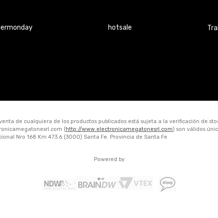
bermonday
hotsale
Tra
 venta de cualquiera de los productos publicados está sujeta a la verificación de st
ctronicamegatonesrl.com (
http://www.electronicamegatonesrl.com
) son válidos ún
acional Nro 168 Km 473.6 (3000) Santa Fe. Provincia de Santa Fe
Powered by