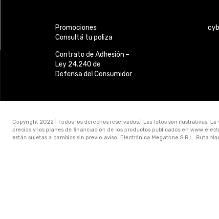
Promociones
cy
Consultá tu poliza
Contrato de Adhesión –
Ley 24.240 de
Defensa del Consumidor
Copyright 2022 | Todos los derechos reservados.| Las fotos son ilustrativas. La
precios y los planes de financiación de los productos publicados en www.ele
están sujetas a cambios sin previo aviso. Electrónica Megatone S.R.L. Ruta N