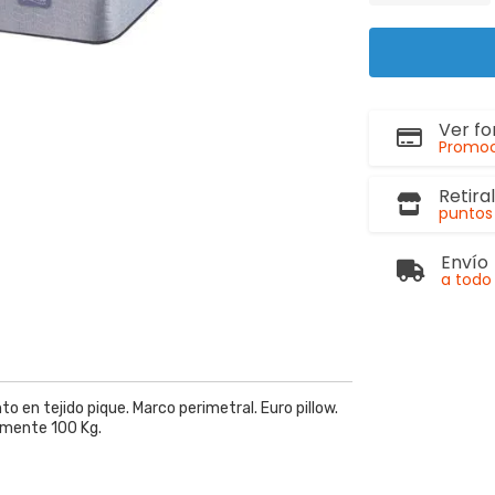
Ver f
Promoc
Retira
puntos 
Envío
a todo 
o en tejido pique. Marco perimetral. Euro pillow.
amente 100 Kg.