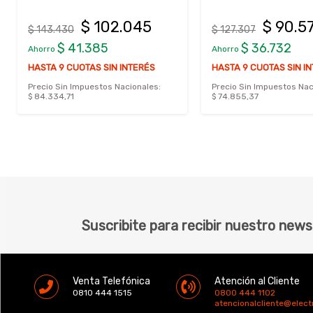
$ 102.045
$ 90.5
$ 143.430
$ 127.307
$ 41.385
$ 36.732
Ahorro
Ahorro
HASTA 9 CUOTAS SIN INTERÉS
HASTA 9 CUOTAS SIN I
Precio Sin Impuestos Nacionales:
Precio Sin Impuestos Nac
$ 84.334,71
$ 74.855,37
Suscribite para recibir nuestro news
Venta Telefónica
Atención al Cliente
0810 444 1515
0800 444 1102
atencionalcliente@elec