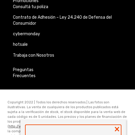
Promociones
Consultá tu poliza
Contrato de Adhesión –
Ley 24.240 de
Defensa del
Consumidor
cybermonday
hotsale
Trabaja con Nosotros
Preguntas
Frecuentes
Copyright 2022 | Todos los derechos reservados.| Las fotos son
ilustrativas. La venta de cualquiera de los productos publicados está
sujeta a la verificación de stock, el stock disponible para la venta web de
cada código es de 5 unidades. Los precios y los planes de financiación de
los productos publicados en www.electronicamegatonesrl.com
×
(
http://www.electronicamegatonesrl.com
) son válidos únicamente para
la compra online. Las especificaciones técnicas y descripciones están