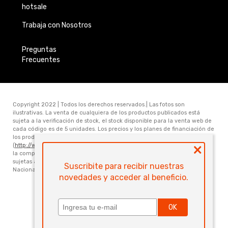
hotsale
Trabaja con Nosotros
Preguntas
Frecuentes
Copyright 2022 | Todos los derechos reservados.| Las fotos son
ilustrativas. La venta de cualquiera de los productos publicados está
sujeta a la verificación de stock, el stock disponible para la venta web de
cada código es de 5 unidades. Los precios y los planes de financiación de
los productos publicados en www.electronicamegatonesrl.com
×
(
http://www.electronicamegatonesrl.com
) son válidos únicamente para
la compra online. Las especificaciones técnicas y descripciones están
sujetas a cambios sin previo aviso. Electrónica Megatone S.R.L. Ruta
Suscribite para recibir nuestras
Nacional Nro 168 Km 473.6 (3000) Santa Fe. Provincia de Santa Fe
novedades y acceder al beneficio.
Powered by
OK