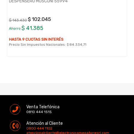
DESPENSERO MOSCONI 55994
$ 102.045
$ 143.430
$ 41.385
Ahorro
HASTA 9 CUOTAS SIN INTERÉS
Precio Sin Impuestos Nacionales:
$ 84.334,71
Venta Telefónica
0810 444 1515
Atención al Cliente
0800 444 1102
atencionalcliente@electronicamegatonesrl.com