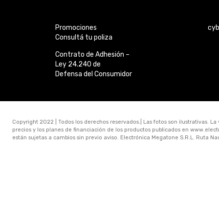
Promociones
cy
Consultá tu poliza
Contrato de Adhesión –
Ley 24.240 de
Defensa del Consumidor
Copyright 2022 | Todos los derechos reservados.| Las fotos son ilustrativas. La
precios y los planes de financiación de los productos publicados en www.ele
están sujetas a cambios sin previo aviso. Electrónica Megatone S.R.L. Ruta N