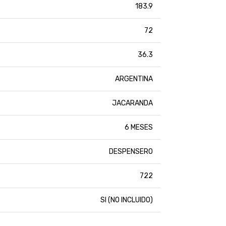
183.9
72
36.3
ARGENTINA
JACARANDA
6 MESES
DESPENSERO
722
SI (NO INCLUIDO)