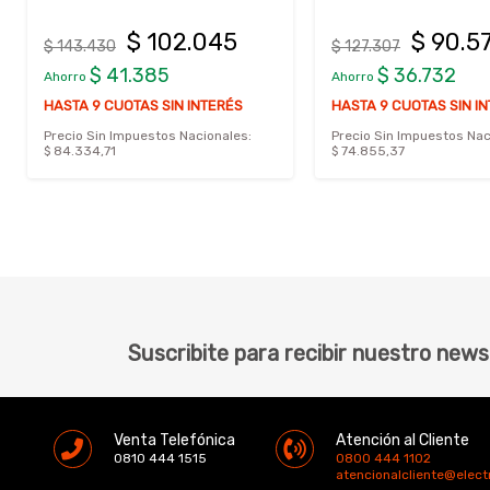
$ 102.045
$ 90.5
$ 143.430
$ 127.307
$ 41.385
$ 36.732
Ahorro
Ahorro
HASTA 9 CUOTAS SIN INTERÉS
HASTA 9 CUOTAS SIN I
Precio Sin Impuestos Nacionales:
Precio Sin Impuestos Nac
$ 84.334,71
$ 74.855,37
Suscribite para recibir nuestro news
Venta Telefónica
Atención al Cliente
0810 444 1515
0800 444 1102
atencionalcliente@elec