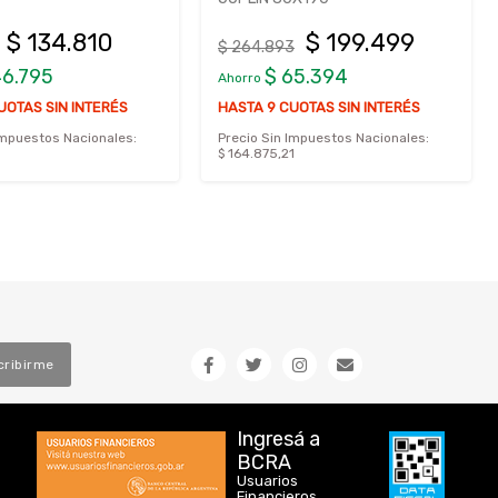
$ 134.810
$ 199.499
$ 264.893
46.795
$ 65.394
Ahorro
UOTAS SIN INTERÉS
HASTA 9 CUOTAS SIN INTERÉS
Impuestos Nacionales:
Precio Sin Impuestos Nacionales:
$ 164.875,21
cribirme
Ingresá a
BCRA
Usuarios
Financieros