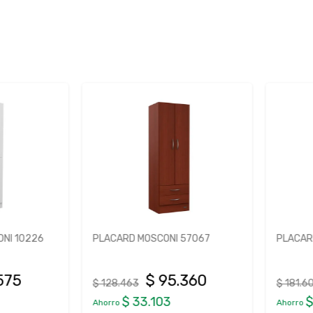
 10226
PLACARD MOSCONI 57067
PLACARD 
75
$ 95.360
$ 128.463
$ 181.605
$ 33.103
$ 
Ahorro
Ahorro