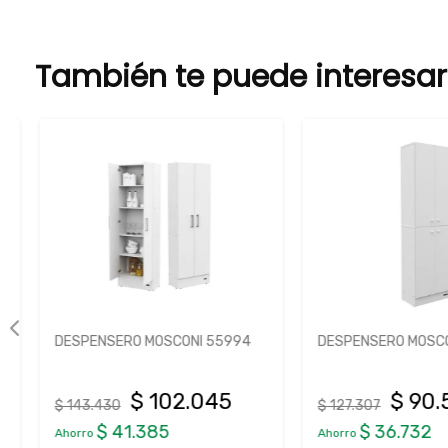
También te puede interesar
DESPENSERO MOSCONI 55994
DESPENSERO MOSCONI
$ 102.045
$ 90.5
$ 143.430
$ 127.307
$ 41.385
$ 36.732
Ahorro
Ahorro