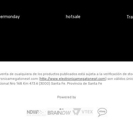
bermonday
hotsale
Tra
 venta de cualquiera de los productos publicados está sujeta a la verificación de st
ctronicamegatonesrl.com (
http://www.electronicamegatonesrl.com
) son válidos ún
acional Nro 168 Km 473.6 (3000) Santa Fe. Provincia de Santa Fe
Powered by