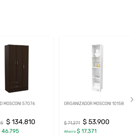
MOSCONI 57076
ORGANIZADOR MOSCONI 10158
$ 134.810
$ 53.900
$ 71.271
46.795
$ 17.371
Ahorro