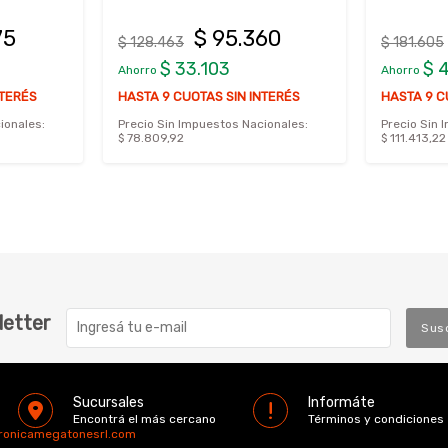
75
$ 95.360
$ 128.463
$ 181.605
$ 33.103
$ 
Ahorro
Ahorro
NTERÉS
HASTA 9 CUOTAS SIN INTERÉS
HASTA 9 C
ionales:
Precio Sin Impuestos Nacionales:
Precio Sin 
$ 78.809,92
$ 111.413,22
letter
Sus
Sucursales
Informáte
Encontrá el más cercano
Términos y condiciones
tronicamegatonesrl.com