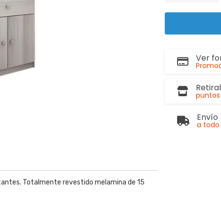
Ver f
Promoc
Retira
puntos 
Envío
a todo 
stantes. Totalmente revestido melamina de 15