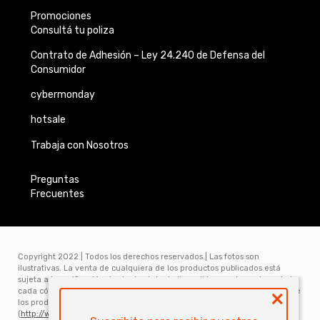
Promociones
Consultá tu poliza
Contrato de Adhesión –
Ley 24.240 de
Defensa del
Consumidor
cybermonday
hotsale
Trabaja con Nosotros
Preguntas
Frecuentes
Copyright 2022 | Todos los derechos reservados.| Las fotos son
ilustrativas. La venta de cualquiera de los productos publicados está
sujeta a la verificación de stock, el stock disponible para la venta web de
×
cada código es de 5 unidades. Los precios y los planes de financiación de
los productos publicados en www.electronicamegatonesrl.com
(
http://www.electronicamegatonesrl.com
) son válidos únicamente para