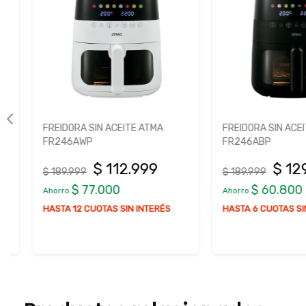
FREIDORA SIN ACEITE ATMA
FREIDORA SIN ACEITE
FR246AWP
FR246ABP
$ 112.999
$ 129.
$ 189.999
$ 189.999
$ 77.000
$ 60.800
Ahorro
Ahorro
HASTA 12 CUOTAS SIN INTERÉS
HASTA 6 CUOTAS SIN I