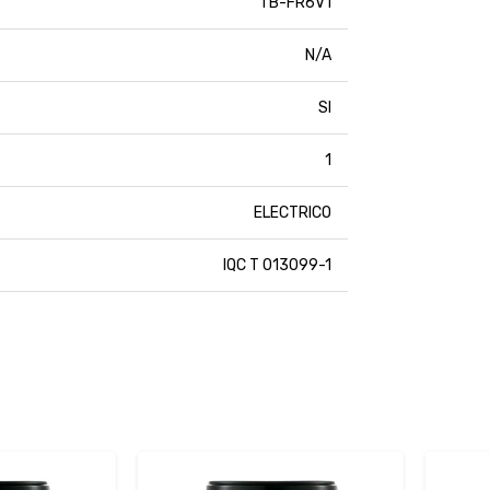
TB-FR6V1
N/A
SI
1
ELECTRICO
IQC T 013099-1