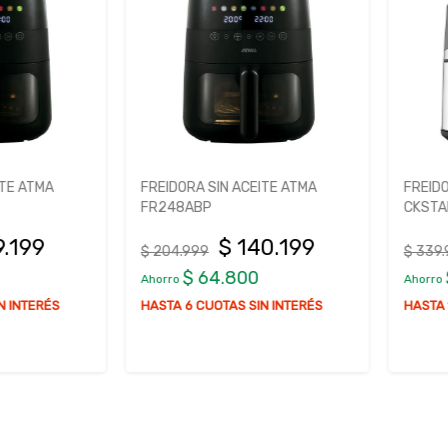
 ATMA
FREIDORA SIN ACEITE ATMA
FREIDORA 
FR248ABP
CKSTAF7
199
$ 140.199
$ 204.999
$ 339.999
$ 64.800
$ 
Ahorro
Ahorro
NTERÉS
HASTA 6 CUOTAS SIN INTERÉS
HASTA 12 