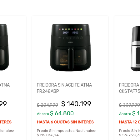
 ATMA
FREIDORA SIN ACEITE ATMA
FREIDORA 
FR248ABP
CKSTAF7
199
$ 140.199
$ 204.999
$ 339.999
$ 64.800
$ 
Ahorro
Ahorro
NTERÉS
HASTA 6 CUOTAS SIN INTERÉS
HASTA 12 
ionales:
Precio Sin Impuestos Nacionales:
Precio Sin 
$ 115.866,94
$ 196.693,