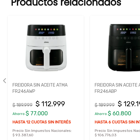
Productos relacionados
FREIDORA SIN ACEITE ATMA
FREIDORA SIN ACEITE
FR246AWP
FR246ABP
$ 112.999
$ 129.
$ 189.999
$ 189.999
$ 77.000
$ 60.800
Ahorro
Ahorro
HASTA 12 CUOTAS SIN INTERÉS
HASTA 6 CUOTAS SIN I
Precio Sin Impuestos Nacionales:
Precio Sin Impuestos Nac
$ 93.387,60
$ 106.776,03