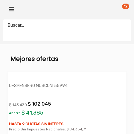
12
HOGAR Y AIRE LIBRE
MUEBLES
electronicamegatonesrl
MOSCONI
Mejores ofertas
DESPENSERO MOSCONI 55994
$ 102.045
$ 143.430
$ 41.385
Ahorro
HASTA 9 CUOTAS SIN INTERÉS
Precio Sin Impuestos Nacionales:
$ 84.334,71