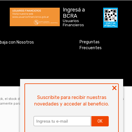
Ingresá a
BCRA
Usuarios
Financieros
Preguntas
baja con Nosotros
Frecuentes
×
Suscribite para recibir nuestras
ock, el stock disponible para la venta web de cada código es de 5 unidades. Los
novedades y acceder al beneficio.
icamente para la compra online. Las especificaciones técnicas y descripciones
OK