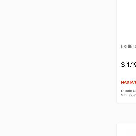
EXHIBI
$ 1.
HASTA 1
Precio S
$ 1.077.3