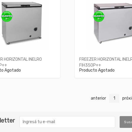
R HORIZONTAL INELRO
FREEZER HORIZONTAL INEL
P++
FIH350P++
to Agotado
Producto Agotado
anterior
1
próx
letter
Sus