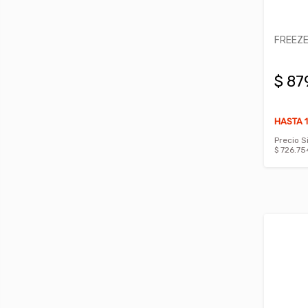
FREEZE
$ 87
HASTA 1
Precio S
$ 726.75