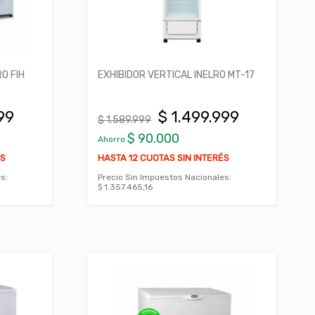
O FIH
EXHIBIDOR VERTICAL INELRO MT-17
99
$ 1.499.999
$ 1.589.999
$ 90.000
Ahorro
ÉS
HASTA 12 CUOTAS SIN INTERÉS
s:
Precio Sin Impuestos Nacionales:
$ 1.357.465,16