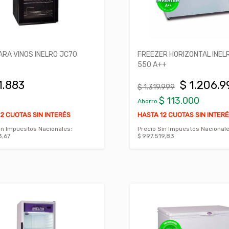
ARA VINOS INELRO JC70
FREEZER HORIZONTAL INELR
550 A++
1.883
$ 1.206.9
$ 1.319.999
$ 113.000
Ahorro
2 CUOTAS SIN INTERÉS
HASTA 12 CUOTAS SIN INTER
in Impuestos Nacionales:
Precio Sin Impuestos Nacionale
3,67
$ 997.519,83