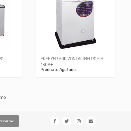
RO
FREEZER HORIZONTAL INELRO FIH-
130A+
Producto Agotado
imo
cribirme