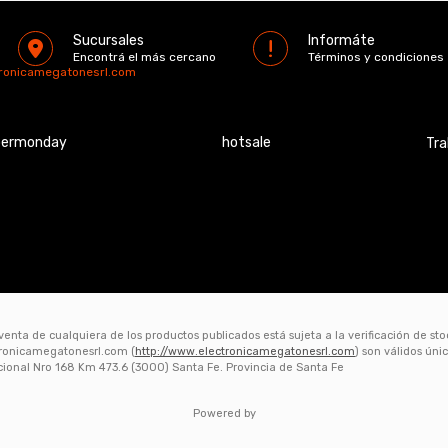
Sucursales
Informáte
Encontrá el más cercano
Términos y condiciones
tronicamegatonesrl.com
bermonday
hotsale
Tra
 venta de cualquiera de los productos publicados está sujeta a la verificación de st
ctronicamegatonesrl.com (
http://www.electronicamegatonesrl.com
) son válidos ún
acional Nro 168 Km 473.6 (3000) Santa Fe. Provincia de Santa Fe
Powered by