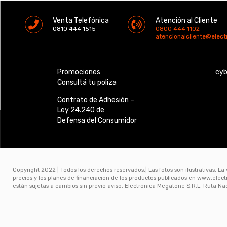
Venta Telefónica
Atención al Cliente
0810 444 1515
0800 444 1102
atencionalcliente@elec
Promociones
cy
Consultá tu poliza
Contrato de Adhesión –
Ley 24.240 de
Defensa del Consumidor
Copyright 2022 | Todos los derechos reservados.| Las fotos son ilustrativas. La
precios y los planes de financiación de los productos publicados en www.ele
están sujetas a cambios sin previo aviso. Electrónica Megatone S.R.L. Ruta N