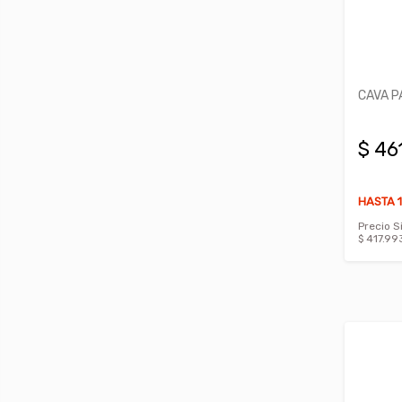
CAVA P
$ 46
HASTA 1
Precio S
$ 417.99