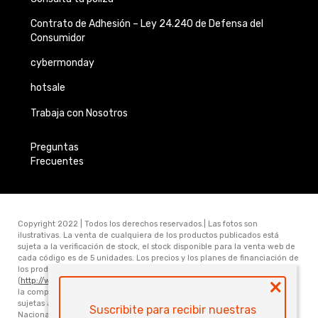
Contrato de Adhesión –
Ley 24.240 de
Defensa del
Consumidor
cybermonday
hotsale
Trabaja con Nosotros
Preguntas
Frecuentes
Copyright 2022 | Todos los derechos reservados.| Las fotos son
ilustrativas. La venta de cualquiera de los productos publicados está
sujeta a la verificación de stock, el stock disponible para la venta web de
cada código es de 5 unidades. Los precios y los planes de financiación de
los productos publicados en www.electronicamegatonesrl.com
×
(
http://www.electronicamegatonesrl.com
) son válidos únicamente para
la compra online. Las especificaciones técnicas y descripciones están
sujetas a cambios sin previo aviso. Electrónica Megatone S.R.L. Ruta
Suscribite para recibir nuestras
Nacional Nro 168 Km 473.6 (3000) Santa Fe. Provincia de Santa Fe