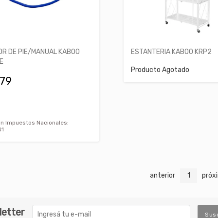
OR DE PIE/MANUAL KABOO
ESTANTERIA KABOO KRP2
E
Producto Agotado
079
in Impuestos Nacionales:
41
anterior
1
próx
letter
Sus