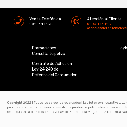
Venta Telefónica
Atención al Cliente
0810 444 1515
0800 444 1102
atencionalcliente@elec
Promociones
cy
Consultá tu poliza
Contrato de Adhesión –
Ley 24.240 de
Defensa del Consumidor
Copyright 2022 | Todos los derechos reservados.| Las fotos son ilustrativas. La
precios y los planes de financiación de los productos publicados en www.ele
están sujetas a cambios sin previo aviso. Electrónica Megatone S.R.L. Ruta N