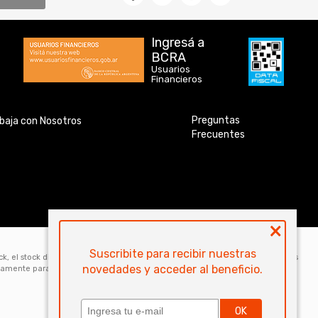
Ingresá a
BCRA
Usuarios
Financieros
Preguntas
baja con Nosotros
Frecuentes
×
Suscribite para recibir nuestras
ock, el stock disponible para la venta web de cada código es de 5 unidades. Los
novedades y acceder al beneficio.
icamente para la compra online. Las especificaciones técnicas y descripciones
OK