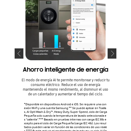
Ahorro inteligente de energía
Ef
El modo de energía AI te permite monitorear y reducir tu
La lavador
consumo eléctrico. Reduce el uso de energía
certificac
manteniendo el mismo rendimiento, al disminuir el uso
tanto, se h
de un calentador y aumentar el tiempo del ciclo.
sacrif
*Disponible en dispositivos Android e iOS. Se requiere una con
exión Wi-Fi y una cuenta Samsung.** Se puede aplicar en Toalla
s, AI Opti Wash & Dry™, Heavy Duty, Super Speed, ciclo de Carga
Pequeña solo cuando la temperatura de lavado seleccionada e
s "caliente".*** Basado en pruebas internas con carga IEC 8lb e
xcepto para el ciclo de Carga Pequeña (carga IEC 4lb). Los resul
tados pueden variar en función de las condiciones de uso reale
s.**** Puede reducir el rendimiento de lavado en un ciclo AI Op