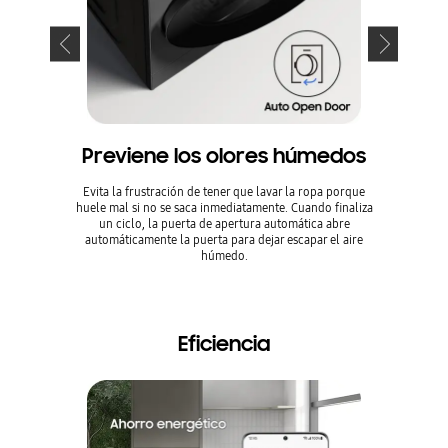
Previene los olores húmedos
Limpia
Evita la frustración de tener que lavar la ropa porque
Utiliza el 
huele mal si no se saca inmediatamente. Cuando finaliza
tratamientos
un ciclo, la puerta de apertura automática abre
del t
automáticamente la puerta para dejar escapar el aire
completamen
húmedo.
la suciedad 
Eficiencia