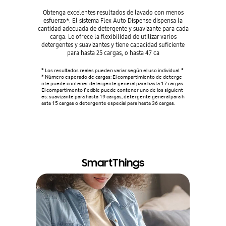
Obtenga excelentes resultados de lavado con menos
Lave o seque
esfuerzo*. El sistema Flex Auto Dispense dispensa la
y esfuerzo.
cantidad adecuada de detergente y suavizante para cada
y 15kg de
carga. Le ofrece la flexibilidad de utilizar varios
cantidade
detergentes y suavizantes y tiene capacidad suficiente
artículo
para hasta 25 cargas, o hasta 47 ca
* En compar
S].
* Los resultados reales pueden variar según el uso individual. *
* Número esperado de cargas: El compartimiento de deterge
nte puede contener detergente general para hasta 17 cargas.
El compartimento flexible puede contener uno de los siguient
es: suavizante para hasta 19 cargas, detergente general para h
asta 15 cargas o detergente especial para hasta 36 cargas.
SmartThings