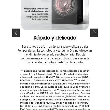
Rápido y delicado
Secad
Seca la ropa de forma rápida, suave y eficaz a bajas
Seca la ro
temperaturas. La tecnología Heatpump Drying ofrece un
condu
rendimiento de secado revolucionario. Recicla
continuamente el aire caliente utilizado para secar la
ropa recalentándolo y deshumidificándolo.
"""* Basado en pruebas internas del tiempo del ciclo al secar un
a carga IEC de 3 kg con el ciclo Algodón. Resultados: Modelo co
mbinado de lavandería AI A MEDIDA con bomba de calor (WD21
B6400KV) = 78 minutos frente a WD21B6400KV/** modelo co
mbinado con condensador = 202 minutos, lo que supone una r
educción del 60%. Los resultados individuales pueden variar se
gún el contenido de la carga real. ** Basado en pruebas interna
s y verificadas por KATRI (Instituto de Investigación de Pruebas
de Ropa de Corea) del consumo de energía del ciclo al secar un
a carga IEC de 3 kg con el ciclo Algodón. Resultados: Modelo co
mbinado de lavandería AI A MEDIDA con bomba de calor (WD21
B6400KV) = 0,8 kWh frente al modelo combinado WD21B6400
KV/** con condensador = 3,6 kWh, lo que supone una reducció