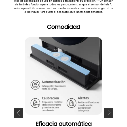
elos de aprendizaje de vez en cuando para mejorar su precisión.** Un sensor
de turbidez funciona para todos los pesos, mientras que el sensor de tela fu
nciona para 8 libras o menos. Los resultados reales pueden variar según el us
o individual. Para evitar el desgaste, lave juntas telas similares.
Comodidad
Eficacia automática
C