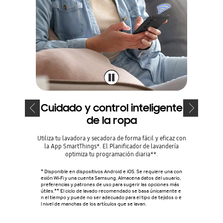
Cuidado y control inteligente
Optim
de la ropa
Utiliza tu lavadora y secadora de forma fácil y eficaz con
Disfrute d
la App SmartThings*. El Planificador de lavandería
Clothing C
optimiza tu programación diaria**.
hacer reco
Ut
deterg
* Disponible en dispositivos Android e iOS. Se requiere una con
exión Wi-Fi y una cuenta Samsung. Almacena datos del usuario,
preferencias y patrones de uso para sugerir las opciones más
útiles.** El ciclo de lavado recomendado se basa únicamente e
* Disponible
n el tiempo y puede no ser adecuado para el tipo de tejidos o e
exión Wi-Fi.*
l nivel de manchas de los artículos que se lavan.
nes de uso pa
erá el único
eda(n) deriv