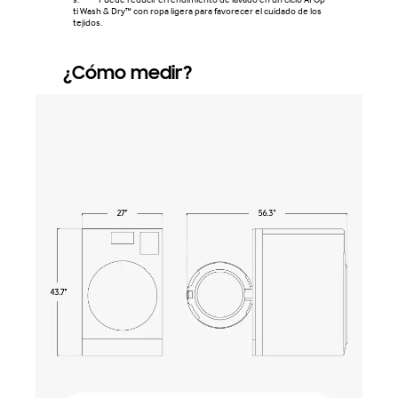
ti Wash & Dry™ con ropa ligera para favorecer el cuidado de los
tejidos.
¿Cómo medir?