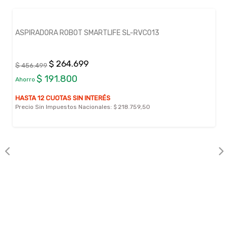
3
LAVARROPAS CARGA FRONTAL 0 MIDEA MF100W
KG BLANCO
$ 469.999
$ 798.999
$ 329.000
Ahorro
HASTA 6 CUOTAS SIN INTERÉS
Precio Sin Impuestos Nacionales:
$ 388.428,93