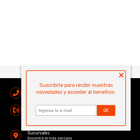
×
Suscribite para recibir nuestras
Venta Telefónica
novedades y acceder al beneficio.
0810 444 1515
Atención al Cliente
OK
0800 444 1102
atencionalcliente@electronicamegatonesrl.com
Sucursales
Encontrá el más cercano