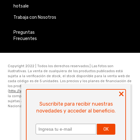
hotsale
Trabaja con Nosotros
Preguntas
Frecuentes
Copyright 2022 | Todos los derechos reservados.| Las fotos son
ilustrativas. La venta de cualquiera de los productos publicados está
sujeta a la verificación de stock, el stock disponible para la venta web de
cada código es de 5 unidades. Los precios y los planes de financiación de
los productos publicados en www.electronicamegatonesrl.com
×
(
http://www.electronicamegatonesrl.com
) son válidos únicamente para
la compra online. Las especificaciones técnicas y descripciones están
sujetas a cambios sin previo aviso. Electrónica Megatone S.R.L. Ruta
Suscribite para recibir nuestras
Nacional Nro 168 Km 473.6 (3000) Santa Fe. Provincia de Santa Fe
novedades y acceder al beneficio.
Powered by
OK