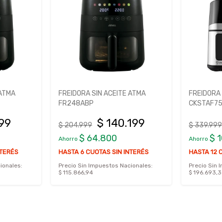
 ATMA
FREIDORA SIN ACEITE ATMA
FREIDORA 
FR248ABP
CKSTAF7
199
$ 140.199
$ 204.999
$ 339.999
$ 64.800
$ 
Ahorro
Ahorro
NTERÉS
HASTA 6 CUOTAS SIN INTERÉS
HASTA 12 
ionales:
Precio Sin Impuestos Nacionales:
Precio Sin 
$ 115.866,94
$ 196.693,