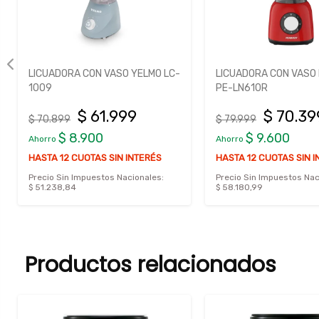
LICUADORA CON VASO YELMO LC-
LICUADORA CON VASO
1009
PE-LN610R
$ 61.999
$ 70.39
$ 70.899
$ 79.999
$ 8.900
$ 9.600
Ahorro
Ahorro
HASTA 12 CUOTAS SIN INTERÉS
HASTA 12 CUOTAS SIN 
Precio Sin Impuestos Nacionales:
Precio Sin Impuestos Nac
$ 51.238,84
$ 58.180,99
Productos relacionados