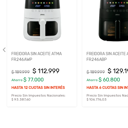
FREIDORA SIN ACEITE ATMA
FREIDORA SIN ACEITE
FR246AWP
FR246ABP
$ 112.999
$ 129.
$ 189.999
$ 189.999
$ 77.000
$ 60.800
Ahorro
Ahorro
HASTA 12 CUOTAS SIN INTERÉS
HASTA 6 CUOTAS SIN I
Precio Sin Impuestos Nacionales:
Precio Sin Impuestos Nac
$ 93.387,60
$ 106.776,03