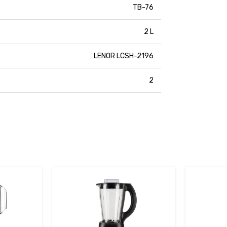
TB-76
2 L
LENOR LCSH-2196
2