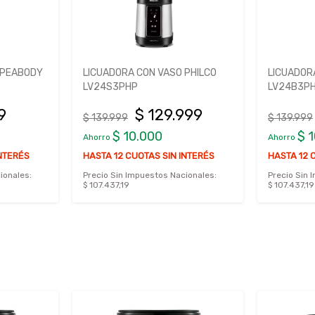
 PEABODY
LICUADORA CON VASO PHILCO
LICUADOR
LV24S3PHP
LV24B3P
9
$ 129.999
$ 139.999
$ 139.999
$ 10.000
$ 
Ahorro
Ahorro
INTERÉS
HASTA 12 CUOTAS SIN INTERÉS
HASTA 12 
ionales:
Precio Sin Impuestos Nacionales:
Precio Sin 
$ 107.437,19
$ 107.437,19