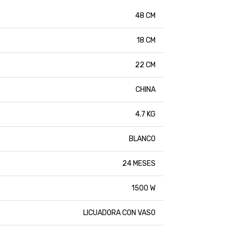
48 CM
18 CM
22 CM
CHINA
4.7 KG
BLANCO
24 MESES
1500 W
LICUADORA CON VASO