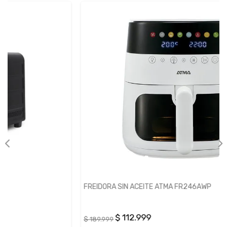
FREIDORA SIN ACEITE ATMA FR246AWP
$ 112.999
$ 189.999