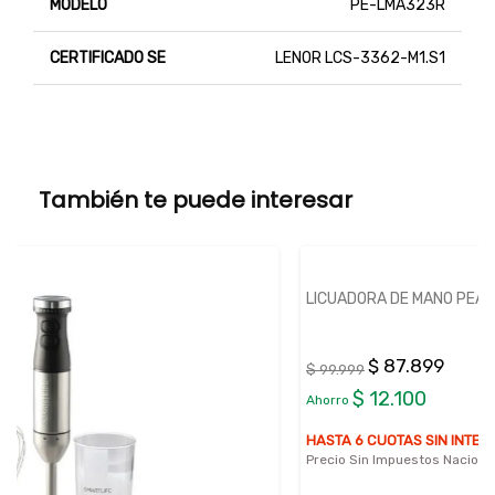
MODELO
PE-LMA323R
CERTIFICADO SE
LENOR LCS-3362-M1.S1
También te puede interesar
LICUADORA DE MANO PEABODY PE-LMA323B
$ 87.899
$ 99.999
$ 12.100
Ahorro
HASTA 6 CUOTAS SIN INTERÉS
Precio Sin Impuestos Nacionales:
$ 72.643,80