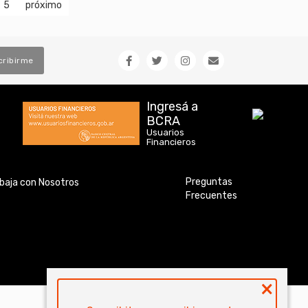
5
próximo
cribirme
Ingresá a
BCRA
Usuarios
Financieros
Preguntas
baja con Nosotros
Frecuentes
×