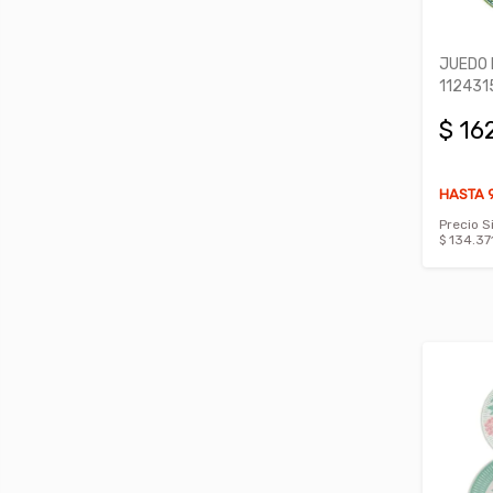
JUEDO 
112431
$ 16
HASTA 9
Precio S
$ 134.37