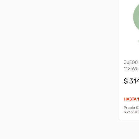
JUEGO 
11259
$ 31
HASTA 1
Precio S
$ 259.70