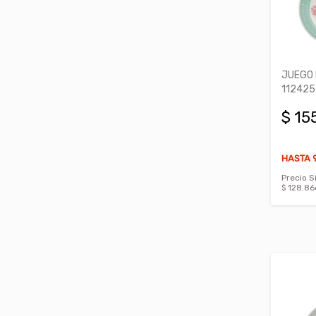
JUEGO 
11242
$ 15
HASTA 9
Precio S
$ 128.86