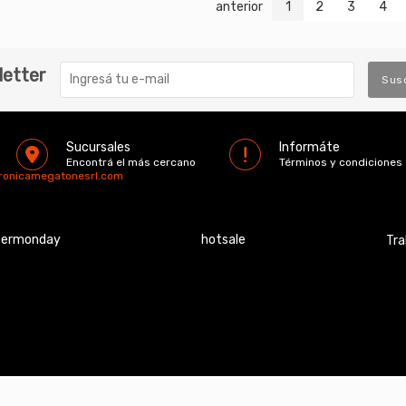
anterior
1
2
3
4
letter
Sus
Sucursales
Informáte
Encontrá el más cercano
Términos y condiciones
tronicamegatonesrl.com
bermonday
hotsale
Tra