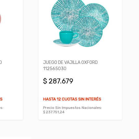
D
JUEGO DE VAJILLA OXFORD
112565030
$ 287.679
ÉS
HASTA 12 CUOTAS SIN INTERÉS
s:
Precio Sin Impuestos Nacionales:
$ 237.751,24