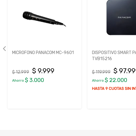
MICROFONO PANACOM MC-9601
DISPOSITIVO SMART 
TVB15216
$ 9.999
$ 97.9
$ 12.999
$ 119.999
$ 3.000
$ 22.000
Ahorro
Ahorro
HASTA 9 CUOTAS SIN I