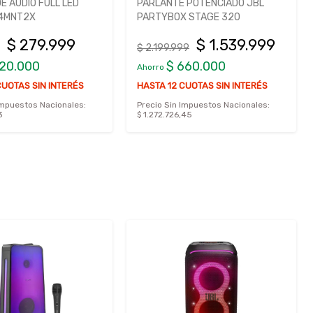
E AUDIO FULL LED
PARLANTE POTENCIADO JBL
94MNT2X
PARTYBOX STAGE 320
$ 279.999
$ 1.539.999
$ 2.199.999
120.000
$ 660.000
Ahorro
CUOTAS SIN INTERÉS
HASTA 12 CUOTAS SIN INTERÉS
Impuestos Nacionales:
Precio Sin Impuestos Nacionales:
3
$ 1.272.726,45