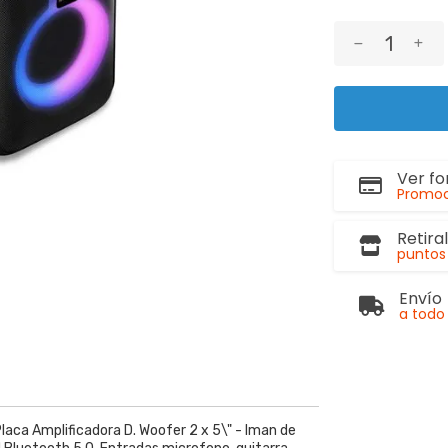
Ver f
Promoc
Retira
puntos 
Envío
a todo 
ca Amplificadora D. Woofer 2 x 5\" - Iman de