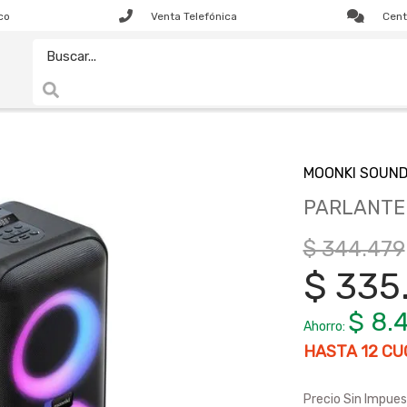
co
Venta Telefónica
Cent
MOONKI SOUN
PARLANTE
$ 344.479
$ 335
$ 8.
Ahorro:
HASTA
12
CUO
Precio Sin Impues