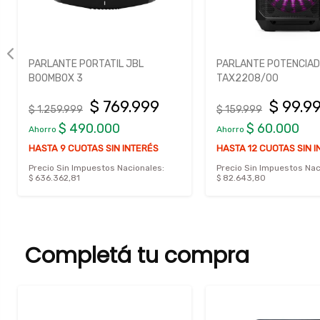
PARLANTE PORTATIL JBL
PARLANTE POTENCIADO
BOOMBOX 3
TAX2208/00
$ 769.999
$ 99.9
$ 1.259.999
$ 159.999
$ 490.000
$ 60.000
Ahorro
Ahorro
HASTA 9 CUOTAS SIN INTERÉS
HASTA 12 CUOTAS SIN 
Precio Sin Impuestos Nacionales:
Precio Sin Impuestos Nac
$ 636.362,81
$ 82.643,80
Completá tu compra