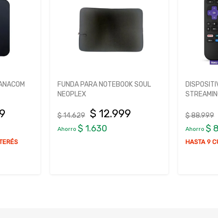
PANACOM
FUNDA PARA NOTEBOOK SOUL
DISPOSIT
NEOPLEX
STREAMIN
99
$ 12.999
$ 14.629
$ 88.999
$ 1.630
$ 
Ahorro
Ahorro
NTERÉS
HASTA 9 C