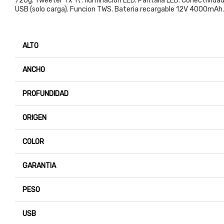
720g. Tweeter 1 x 1\". Iluminacion LED. Pantalla LED. Conectivida
USB (solo carga). Funcion TWS. Bateria recargable 12V 4000mAh.
ALTO
ANCHO
PROFUNDIDAD
ORIGEN
COLOR
GARANTIA
PESO
USB