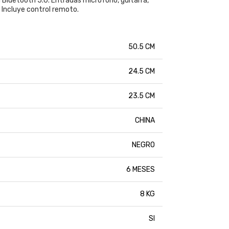
d Bluetooth 5.0. Entradas microfono, guitarra,
 Incluye control remoto.
50.5 CM
24.5 CM
23.5 CM
CHINA
NEGRO
6 MESES
8 KG
SI