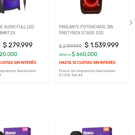
E AUDIO FULL LED
PARLANTE POTENCIADO JBL
94MNT2X
PARTYBOX STAGE 320
$ 279.999
$ 1.539.999
$ 2.199.999
120.000
$ 660.000
Ahorro
CUOTAS SIN INTERÉS
HASTA 12 CUOTAS SIN INTERÉS
Impuestos Nacionales:
Precio Sin Impuestos Nacionales:
3
$ 1.272.726,45