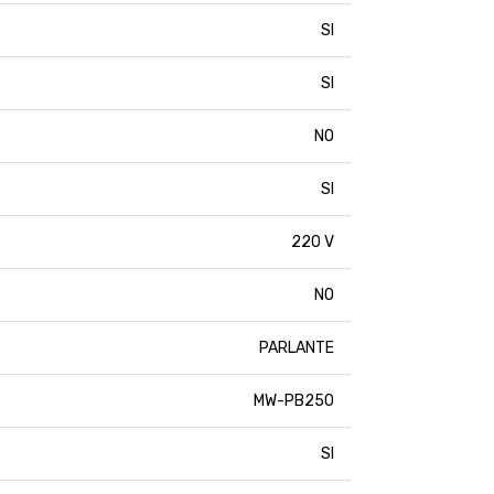
SI
SI
NO
SI
220 V
NO
PARLANTE
MW-PB250
SI