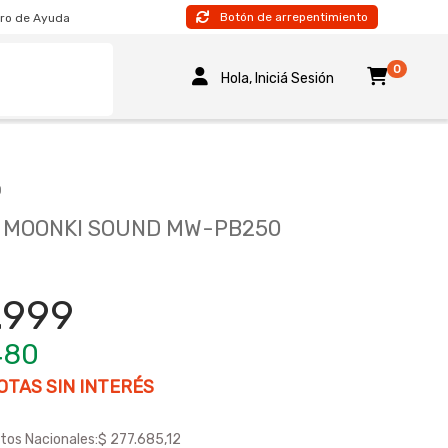
Botón de arrepentimiento
ro de Ayuda
0
Hola, Iniciá Sesión
D
 MOONKI SOUND MW-PB250
.999
480
TAS SIN INTERÉS
tos Nacionales:
$ 277.685,12