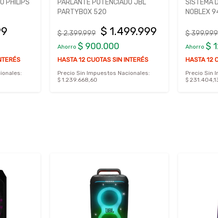
 PHILIPS
PARLANTE POTENCIADO JBL
SISTEMA D
PARTYBOX 520
NOBLEX 
99
$ 1.499.999
$ 2.399.999
$ 399.999
$ 900.000
$ 
Ahorro
Ahorro
INTERÉS
HASTA 12 CUOTAS SIN INTERÉS
HASTA 12 
ionales:
Precio Sin Impuestos Nacionales:
Precio Sin 
$ 1.239.668,60
$ 231.404,1