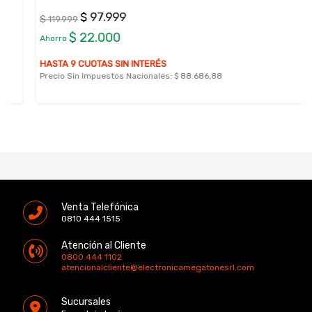
$ 97.999
$ 119.999
$ 22.000
Ahorro
HASTA 9 CUOTAS SIN INTERÉS
Precio Sin Impuestos Nacionales:
$ 88.686,88
Venta Telefónica
0810 444 1515
Atención al Cliente
0800 444 1102
atencionalcliente@electronicamegatonesrl.com
Sucursales