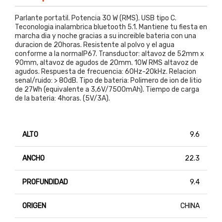
Parlante portatil. Potencia 30 W (RMS). USB tipo C.
Teconologia inalambrica bluetooth 5.1. Mantiene tu fiesta en
marcha dia y noche gracias a su increible bateria con una
duracion de 20horas. Resistente al polvo y el agua
conforme a la normaIP67. Transductor: altavoz de 52mm x
90mm, altavoz de agudos de 20mm. 10W RMS altavoz de
agudos. Respuesta de frecuencia: 60Hz-20kHz. Relacion
senal/ruido: > 80dB. Tipo de bateria: Polimero de ion de litio
de 27Wh (equivalente a 3,6V/7500mAh). Tiempo de carga
de la bateria: 4horas. (5V/3A).
ALTO
9.6
ANCHO
22.3
PROFUNDIDAD
9.4
ORIGEN
CHINA