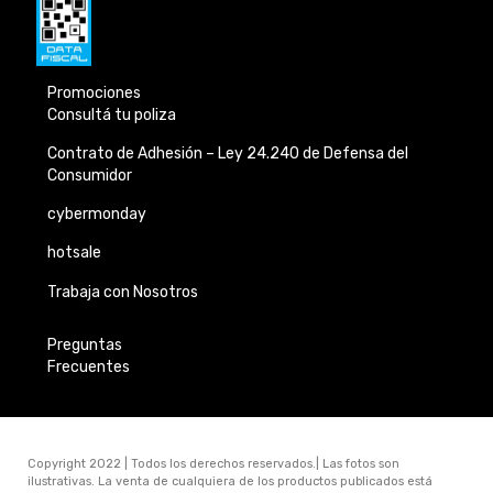
Promociones
Consultá tu poliza
Contrato de Adhesión –
Ley 24.240 de
Defensa del
Consumidor
cybermonday
hotsale
Trabaja con Nosotros
Preguntas
Frecuentes
Copyright 2022 | Todos los derechos reservados.| Las fotos son
ilustrativas. La venta de cualquiera de los productos publicados está