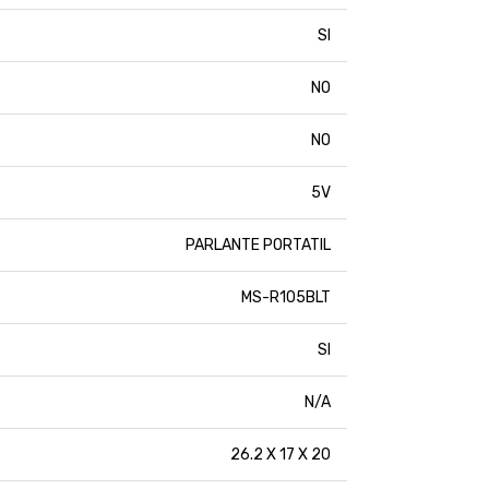
SI
NO
NO
5V
PARLANTE PORTATIL
MS-R105BLT
SI
N/A
26.2 X 17 X 20