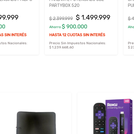
PARTYBOX 520
PULGADAS
99
$ 1.499.999
$ 2.399.999
$ 419.999
$ 900.000
$ 
Ahorro
Ahorro
INTERÉS
HASTA 12 CUOTAS SIN INTERÉS
ionales:
Precio Sin Impuestos Nacionales:
Precio Sin 
$ 1.239.668,60
$ 236.362,8