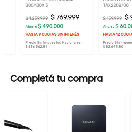
BOOMBOX 3
TAX2208/00
$ 769.999
$ 99.9
$ 1.259.999
$ 159.999
$ 490.000
$ 60.000
Ahorro
Ahorro
HASTA 9 CUOTAS SIN INTERÉS
HASTA 12 CUOTAS SIN 
Precio Sin Impuestos Nacionales:
Precio Sin Impuestos Nac
$ 636.362,81
$ 82.643,80
Completá tu compra