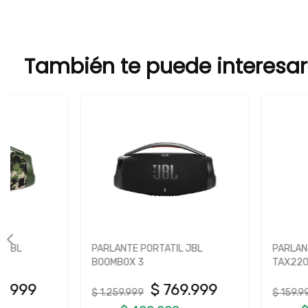
También te puede interesar
PARLANTE PORTATIL JBL
PARLANTE POTENCIADO
BOOMBOX 3
TAX2208/00
$ 769.999
$ 99.9
$ 1.259.999
$ 159.999