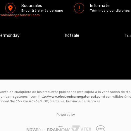
Sucursales
Informáte
Encontrá el más cercano
Términos y condiciones
tronicamegatonesrl.com
bermonday
hotsale
Tra
 venta de cualquiera de los productos publicados está sujeta a la verificación de st
ctronicamegatonesrl.com (
http://www.electronicamegatonesrl.com
) son válidos ún
acional Nro 168 Km 473.6 (3000) Santa Fe. Provincia de Santa Fe
Powered by