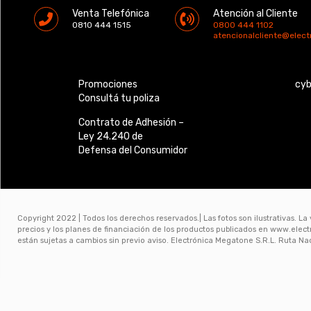
Venta Telefónica
Atención al Cliente
0810 444 1515
0800 444 1102
atencionalcliente@elec
Promociones
cy
Consultá tu poliza
Contrato de Adhesión –
Ley 24.240 de
Defensa del Consumidor
Copyright 2022 | Todos los derechos reservados.| Las fotos son ilustrativas. La
precios y los planes de financiación de los productos publicados en www.ele
están sujetas a cambios sin previo aviso. Electrónica Megatone S.R.L. Ruta N