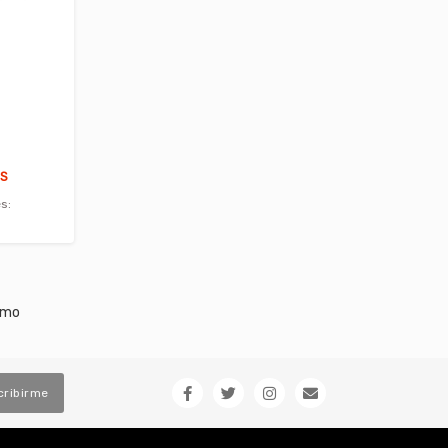
ÉS
s:
imo
cribirme