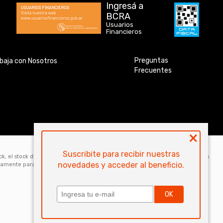
Ingresá a
BCRA
Usuarios
Financieros
Preguntas
baja con Nosotros
Frecuentes
×
Suscribite para recibir nuestras
ock, el stock disponible para la venta web de cada código es de 5 unidades. Los
novedades y acceder al beneficio.
icamente para la compra online. Las especificaciones técnicas y descripciones
OK