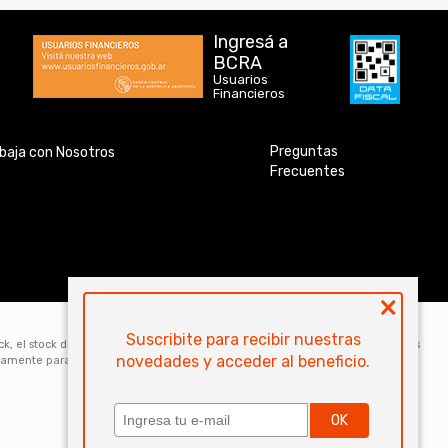
Ingresá a
BCRA
Usuarios
Financieros
Preguntas
baja con Nosotros
Frecuentes
×
Suscribite para recibir nuestras
ock, el stock disponible para la venta web de cada código es de 5 unidades. Los
novedades y acceder al beneficio.
icamente para la compra online. Las especificaciones técnicas y descripciones
OK