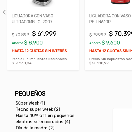
LICUADORA CON VASO
LICUADORA CON VASO
ULTRACOMB LC-2007
PE-LN610R
$ 61.999
$ 70.39
$ 70.899
$ 79.999
$ 8.900
$ 9.600
Ahorro
Ahorro
HASTA 12 CUOTAS SIN INTERÉS
HASTA 12 CUOTAS SIN 
Precio Sin Impuestos Nacionales:
Precio Sin Impuestos Nac
$ 51.238,84
$ 58.180,99
PEQUEÑOS
Súper Week (1)
Tecno super week (2)
Hasta 40% off en pequeños
electros seleccionados (4)
Día de la madre (2)