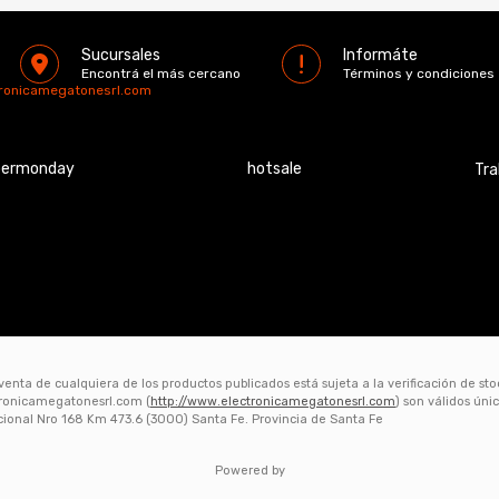
Sucursales
Informáte
Encontrá el más cercano
Términos y condiciones
tronicamegatonesrl.com
bermonday
hotsale
Tra
 venta de cualquiera de los productos publicados está sujeta a la verificación de st
ctronicamegatonesrl.com (
http://www.electronicamegatonesrl.com
) son válidos ún
acional Nro 168 Km 473.6 (3000) Santa Fe. Provincia de Santa Fe
Powered by