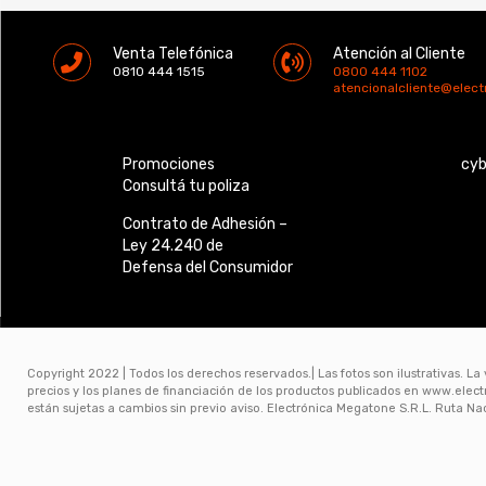
Venta Telefónica
Atención al Cliente
0810 444 1515
0800 444 1102
atencionalcliente@elec
Promociones
cy
Consultá tu poliza
Contrato de Adhesión –
Ley 24.240 de
Defensa del Consumidor
Copyright 2022 | Todos los derechos reservados.| Las fotos son ilustrativas. La
precios y los planes de financiación de los productos publicados en www.ele
están sujetas a cambios sin previo aviso. Electrónica Megatone S.R.L. Ruta N