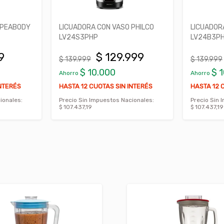
 PEABODY
LICUADORA CON VASO PHILCO
LICUADOR
LV24S3PHP
LV24B3P
9
$ 129.999
$ 139.999
$ 139.999
$ 10.000
$ 
Ahorro
Ahorro
INTERÉS
HASTA 12 CUOTAS SIN INTERÉS
HASTA 12 
ionales:
Precio Sin Impuestos Nacionales:
Precio Sin 
$ 107.437,19
$ 107.437,19