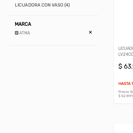
LICUADORA CON VASO (4)
MARCA
ATMA
LICUAD
LV24C
$ 63
HASTA 1
Precio S
$ 52.891