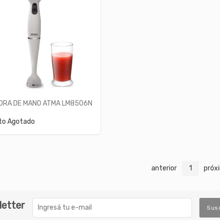
ORA DE MANO ATMA LM8506N
to Agotado
anterior
1
próx
letter
Sus