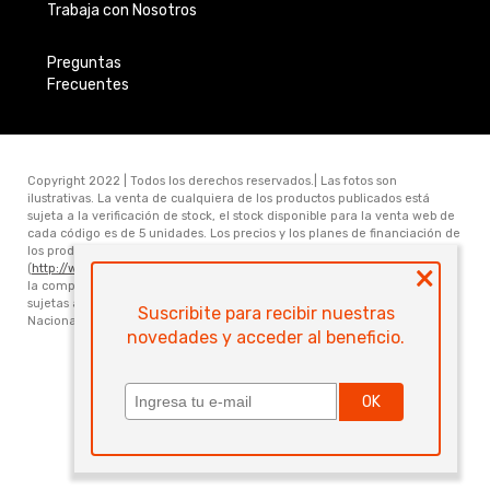
Trabaja con Nosotros
Preguntas
Frecuentes
Copyright 2022 | Todos los derechos reservados.| Las fotos son
ilustrativas. La venta de cualquiera de los productos publicados está
sujeta a la verificación de stock, el stock disponible para la venta web de
cada código es de 5 unidades. Los precios y los planes de financiación de
los productos publicados en www.electronicamegatonesrl.com
×
(
http://www.electronicamegatonesrl.com
) son válidos únicamente para
la compra online. Las especificaciones técnicas y descripciones están
sujetas a cambios sin previo aviso. Electrónica Megatone S.R.L. Ruta
Suscribite para recibir nuestras
Nacional Nro 168 Km 473.6 (3000) Santa Fe. Provincia de Santa Fe
novedades y acceder al beneficio.
Powered by
OK