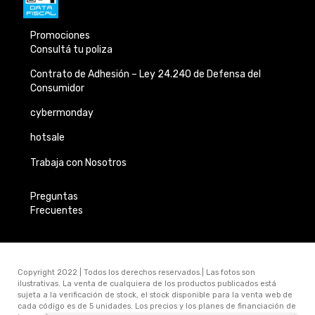
Promociones
Consultá tu poliza
Contrato de Adhesión –
Ley 24.240 de
Defensa del
Consumidor
cybermonday
hotsale
Trabaja con Nosotros
Preguntas
Frecuentes
Copyright 2022 | Todos los derechos reservados.| Las fotos son
ilustrativas. La venta de cualquiera de los productos publicados está
sujeta a la verificación de stock, el stock disponible para la venta web de
cada código es de 5 unidades. Los precios y los planes de financiación de