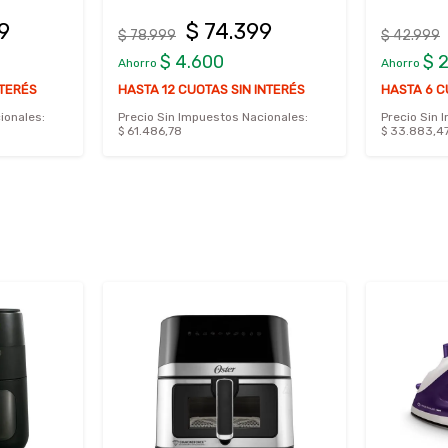
9
$ 74.399
$ 78.999
$ 42.999
$ 4.600
$ 
Ahorro
Ahorro
NTERÉS
HASTA 12 CUOTAS SIN INTERÉS
HASTA 6 C
ionales:
Precio Sin Impuestos Nacionales:
Precio Sin 
$ 61.486,78
$ 33.883,4