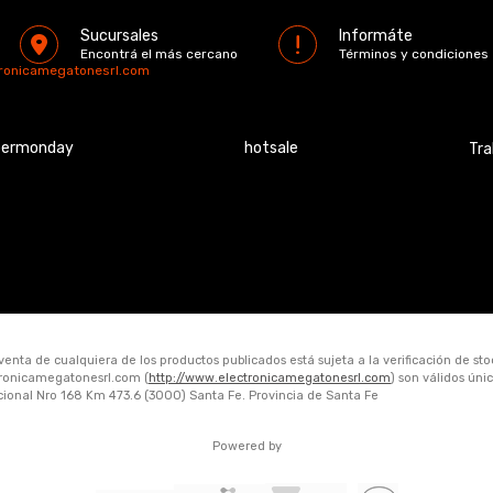
Sucursales
Informáte
Encontrá el más cercano
Términos y condiciones
tronicamegatonesrl.com
bermonday
hotsale
Tra
 venta de cualquiera de los productos publicados está sujeta a la verificación de st
ctronicamegatonesrl.com (
http://www.electronicamegatonesrl.com
) son válidos ún
acional Nro 168 Km 473.6 (3000) Santa Fe. Provincia de Santa Fe
Powered by