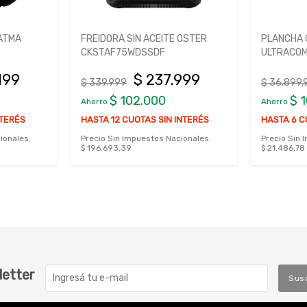
 ATMA
FREIDORA SIN ACEITE OSTER
PLANCHA 
CKSTAF75WDSSDF
ULTRACOM
199
$ 237.999
$ 339.999
$ 36.899,
$ 102.000
$ 
Ahorro
Ahorro
NTERÉS
HASTA 12 CUOTAS SIN INTERÉS
HASTA 6 C
ionales:
Precio Sin Impuestos Nacionales:
Precio Sin 
$ 196.693,39
$ 21.486,78
letter
Sus