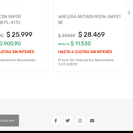
CON VAPOR
WAFLERA ANTIADH.900W. AW931
B PL-4170
NE
$ 25.999
$ 28.469
90
$ 39.999
10.900,90
$ 11.530
Ahorro
UOTAS SIN INTERÉS
HASTA 6 CUOTAS SIN INTERÉS
Impuestos Nacionales:
Precio Sin Impuestos Nacionales:
$ 23.528,10
cribirme