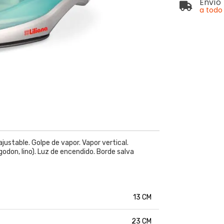
Envío
a todo 
ustable. Golpe de vapor. Vapor vertical.
godon, lino). Luz de encendido. Borde salva
13 CM
23 CM