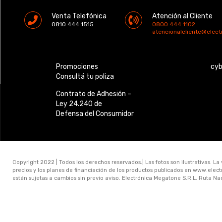
Venta Telefónica
Atención al Cliente
0810 444 1515
0800 444 1102
atencionalcliente@elec
Promociones
cy
Consultá tu poliza
Contrato de Adhesión –
Ley 24.240 de
Defensa del Consumidor
Copyright 2022 | Todos los derechos reservados.| Las fotos son ilustrativas. La
precios y los planes de financiación de los productos publicados en www.ele
están sujetas a cambios sin previo aviso. Electrónica Megatone S.R.L. Ruta N