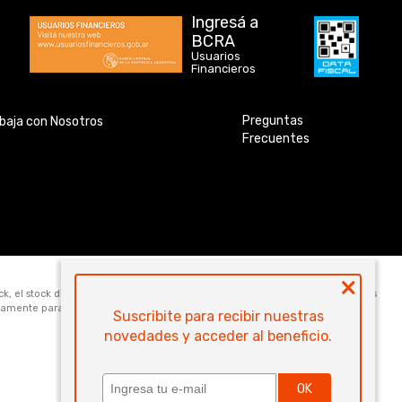
Ingresá a
BCRA
Usuarios
Financieros
Preguntas
baja con Nosotros
Frecuentes
×
ock, el stock disponible para la venta web de cada código es de 5 unidades. Los
icamente para la compra online. Las especificaciones técnicas y descripciones
Suscribite para recibir nuestras
novedades y acceder al beneficio.
OK