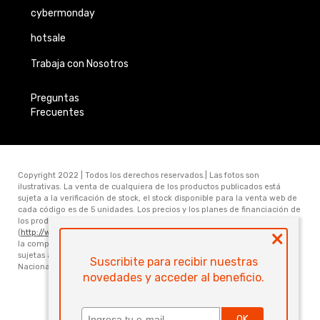
cybermonday
hotsale
Trabaja con Nosotros
Preguntas
Frecuentes
Copyright 2022 | Todos los derechos reservados.| Las fotos son
ilustrativas. La venta de cualquiera de los productos publicados está
sujeta a la verificación de stock, el stock disponible para la venta web de
cada código es de 5 unidades. Los precios y los planes de financiación de
los productos publicados en www.electronicamegatonesrl.com
×
(
http://www.electronicamegatonesrl.com
) son válidos únicamente para
la compra online. Las especificaciones técnicas y descripciones están
sujetas a cambios sin previo aviso. Electrónica Megatone S.R.L. Ruta
Suscribite para recibir nuestras
Nacional Nro 168 Km 473.6 (3000) Santa Fe. Provincia de Santa Fe
novedades y acceder al beneficio.
Powered by
OK