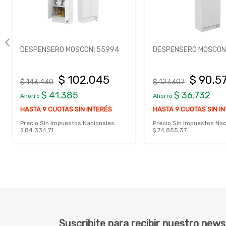
DESPENSERO MOSCONI 55994
DESPENSERO MOSCONI
$ 102.045
$ 90.5
$ 143.430
$ 127.307
$ 41.385
$ 36.732
Ahorro
Ahorro
HASTA 9 CUOTAS SIN INTERÉS
HASTA 9 CUOTAS SIN I
Precio Sin Impuestos Nacionales:
Precio Sin Impuestos Nac
$ 84.334,71
$ 74.855,37
Suscribite para recibir nuestro news