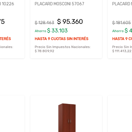
 10226
PLACARD MOSCONI 57067
PLACARD 
75
$ 95.360
$ 128.463
$ 181.605
$ 33.103
$ 
Ahorro
Ahorro
NTERÉS
HASTA 9 CUOTAS SIN INTERÉS
HASTA 9 C
ionales:
Precio Sin Impuestos Nacionales:
Precio Sin 
$ 78.809,92
$ 111.413,22