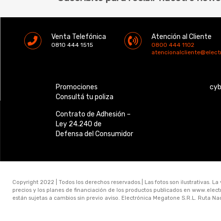
Venta Telefónica
Atención al Cliente
0810 444 1515
0800 444 1102
atencionalcliente@elec
Promociones
cy
Consultá tu poliza
Contrato de Adhesión –
Ley 24.240 de
Defensa del Consumidor
Copyright 2022 | Todos los derechos reservados.| Las fotos son ilustrativas. La
precios y los planes de financiación de los productos publicados en www.ele
están sujetas a cambios sin previo aviso. Electrónica Megatone S.R.L. Ruta N