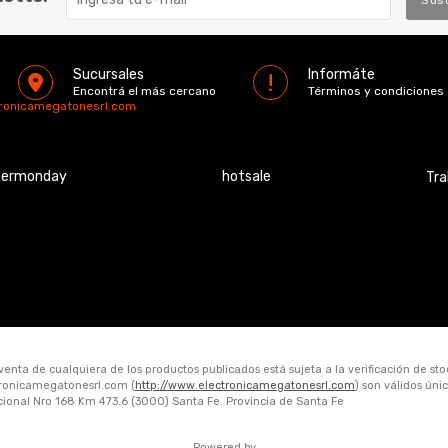
Sucursales
Informáte
Encontrá el más cercano
Términos y condiciones
tronicamegatonesrl.com
bermonday
hotsale
Tra
 venta de cualquiera de los productos publicados está sujeta a la verificación de st
ctronicamegatonesrl.com (
http://www.electronicamegatonesrl.com
) son válidos ún
acional Nro 168 Km 473.6 (3000) Santa Fe. Provincia de Santa Fe
Powered by