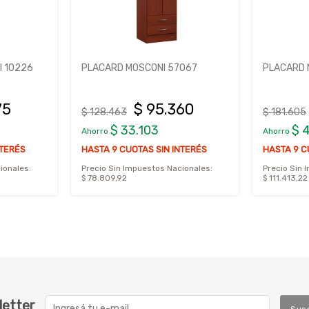
 10226
PLACARD MOSCONI 57067
PLACARD 
75
$ 95.360
$ 128.463
$ 181.605
$ 33.103
$ 
Ahorro
Ahorro
NTERÉS
HASTA 9 CUOTAS SIN INTERÉS
HASTA 9 C
ionales:
Precio Sin Impuestos Nacionales:
Precio Sin 
$ 78.809,92
$ 111.413,22
letter
Sus