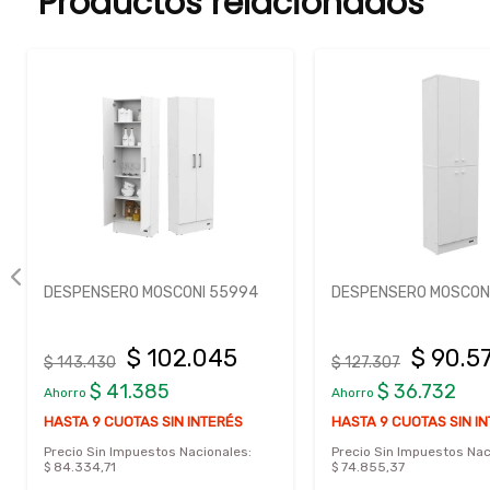
Productos relacionados
DESPENSERO MOSCONI 55994
DESPENSERO MOSCONI
$ 102.045
$ 90.5
$ 143.430
$ 127.307
$ 41.385
$ 36.732
Ahorro
Ahorro
HASTA 9 CUOTAS SIN INTERÉS
HASTA 9 CUOTAS SIN I
Precio Sin Impuestos Nacionales:
Precio Sin Impuestos Nac
$ 84.334,71
$ 74.855,37