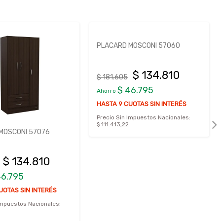
PLACARD MOSCONI 57060
$ 134.810
$ 181.605
$ 46.795
Ahorro
HASTA 9 CUOTAS SIN INTERÉS
Precio Sin Impuestos Nacionales:
$ 111.413,22
MOSCONI 57076
$ 134.810
46.795
UOTAS SIN INTERÉS
Impuestos Nacionales: