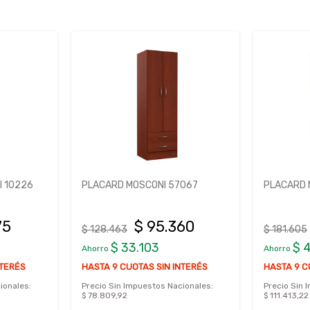
 10226
PLACARD MOSCONI 57067
PLACARD 
75
$ 95.360
$ 128.463
$ 181.605
$ 33.103
$ 
Ahorro
Ahorro
NTERÉS
HASTA 9 CUOTAS SIN INTERÉS
HASTA 9 C
ionales:
Precio Sin Impuestos Nacionales:
Precio Sin 
$ 78.809,92
$ 111.413,22