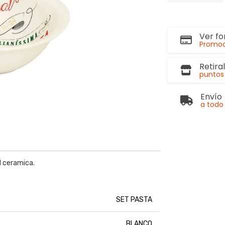
Ver f
Promoc
Retira
puntos 
Envío
a todo 
l ceramica.
SET PASTA
BLANCO