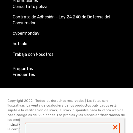
Promociones
Consultá tu poliza
Contrato de Adhesión –
Ley 24.240 de
Defensa del
Consumidor
cybermonday
hotsale
Trabaja con Nosotros
Preguntas
Frecuentes
Copyright 2022 | Todos los derechos reservados.| Las fotos son
ilustrativas. La venta de cualquiera de los productos publicados está
sujeta a la verificación de stock, el stock disponible para la venta web de
cada código es de 5 unidades. Los precios y los planes de financiación de
los productos publicados en www.electronicamegatonesrl.com
×
(
http://www.electronicamegatonesrl.com
) son válidos únicamente para
la compra online. Las especificaciones técnicas y descripciones están