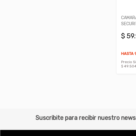
CAMARA
SECURI
$ 59
HASTA 9
Precio S
$ 49.504
Suscribite para recibir nuestro news