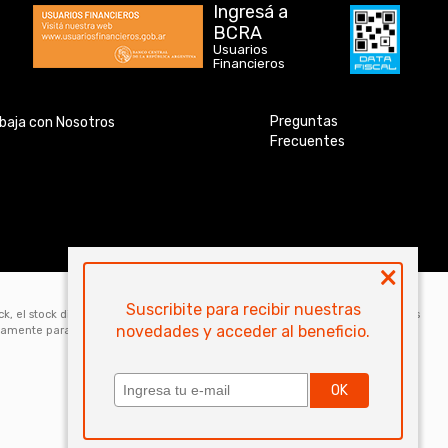
Ingresá a
BCRA
Usuarios
Financieros
Preguntas
baja con Nosotros
Frecuentes
×
Suscribite para recibir nuestras
ock, el stock disponible para la venta web de cada código es de 5 unidades. Los
novedades y acceder al beneficio.
icamente para la compra online. Las especificaciones técnicas y descripciones
OK