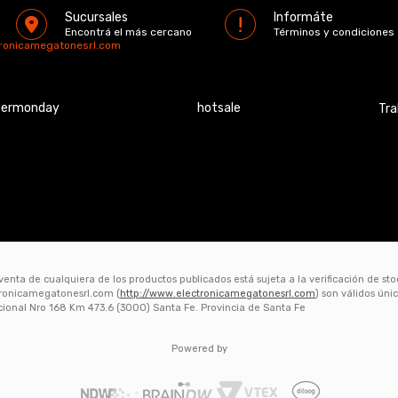
Sucursales
Informáte
Encontrá el más cercano
Términos y condiciones
tronicamegatonesrl.com
bermonday
hotsale
Tra
 venta de cualquiera de los productos publicados está sujeta a la verificación de st
ctronicamegatonesrl.com (
http://www.electronicamegatonesrl.com
) son válidos ún
acional Nro 168 Km 473.6 (3000) Santa Fe. Provincia de Santa Fe
Powered by