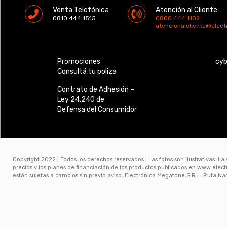
Venta Telefónica
Atención al Cliente
0810 444 1515
0800 444 1102
atencionalcliente@elec
Promociones
cy
Consultá tu poliza
Contrato de Adhesión –
Ley 24.240 de
Defensa del Consumidor
Copyright 2022 | Todos los derechos reservados.| Las fotos son ilustrativas. La
precios y los planes de financiación de los productos publicados en www.ele
están sujetas a cambios sin previo aviso. Electrónica Megatone S.R.L. Ruta N