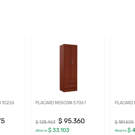
 10226
PLACARD MOSCONI 57067
PLACARD 
75
$ 95.360
$ 128.463
$ 181.605
$ 33.103
$ 
Ahorro
Ahorro