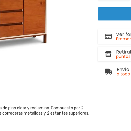
Ver f
Promoc
Retira
puntos 
Envío
a todo 
za de pino clear y melamina. Compuesto por 2
 correderas metalicas y 2 estantes superiores.