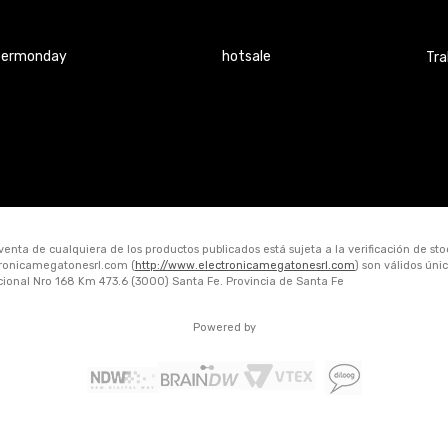
bermonday
hotsale
Tra
 venta de cualquiera de los productos publicados está sujeta a la verificación de st
ctronicamegatonesrl.com (
http://www.electronicamegatonesrl.com
) son válidos ún
acional Nro 168 Km 473.6 (3000) Santa Fe. Provincia de Santa Fe
Powered by