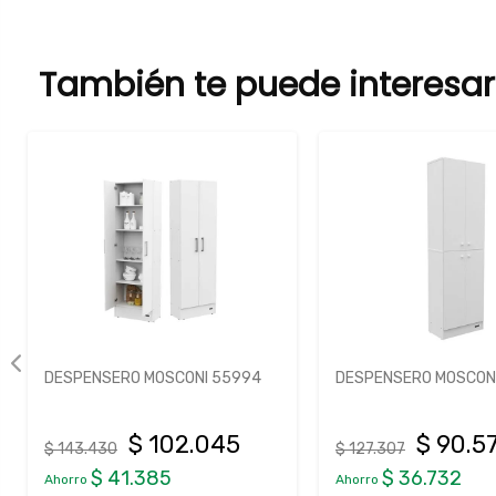
También te puede interesar
DESPENSERO MOSCONI 55994
DESPENSERO MOSCONI
$ 102.045
$ 90.5
$ 143.430
$ 127.307
$ 41.385
$ 36.732
Ahorro
Ahorro