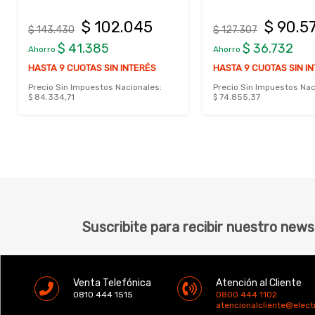
$ 102.045
$ 90.5
$ 143.430
$ 127.307
$ 41.385
$ 36.732
Ahorro
Ahorro
HASTA 9 CUOTAS SIN INTERÉS
HASTA 9 CUOTAS SIN I
Precio Sin Impuestos Nacionales:
Precio Sin Impuestos Nac
$ 84.334,71
$ 74.855,37
Suscribite para recibir nuestro news
Venta Telefónica
Atención al Cliente
0810 444 1515
0800 444 1102
atencionalcliente@elec