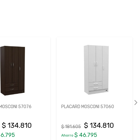
MOSCONI 57076
PLACARD MOSCONI 57060
$ 134.810
$ 134.810
$ 181.605
46.795
$ 46.795
Ahorro