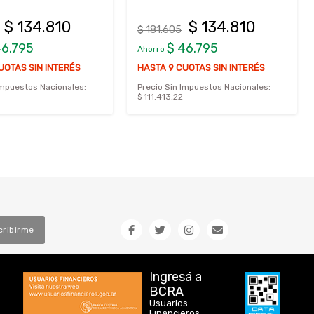
$ 134.810
$ 134.810
$ 181.605
46.795
$ 46.795
Ahorro
UOTAS SIN INTERÉS
HASTA 9 CUOTAS SIN INTERÉS
Impuestos Nacionales:
Precio Sin Impuestos Nacionales:
$ 111.413,22
cribirme
Ingresá a
BCRA
Usuarios
Financieros