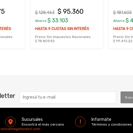
75
$ 95.360
$ 128.463
$ 181.605
$ 33.103
$ 
Ahorro
Ahorro
NTERÉS
HASTA 9 CUOTAS SIN INTERÉS
HASTA 9 C
ionales:
Precio Sin Impuestos Nacionales:
Precio Sin 
$ 78.809,92
$ 111.413,22
letter
Sus
Sucursales
Informáte
Encontrá el más cercano
Términos y condiciones
tronicamegatonesrl.com