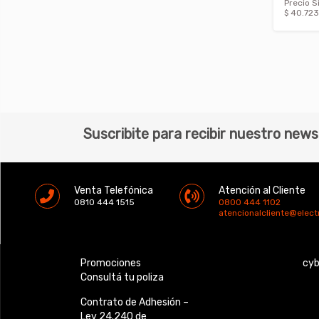
Precio S
$ 40.723
Suscribite para recibir nuestro news
Venta Telefónica
Atención al Cliente
0810 444 1515
0800 444 1102
atencionalcliente@elec
Promociones
cy
Consultá tu poliza
Contrato de Adhesión –
Ley 24.240 de