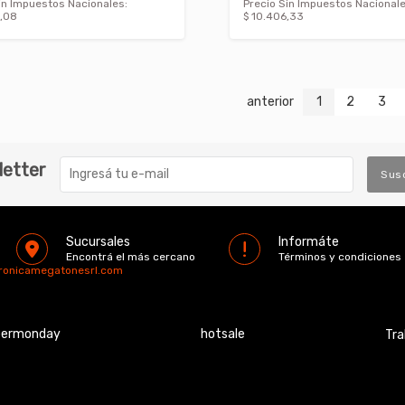
in Impuestos Nacionales:
Precio Sin Impuestos Nacionale
,08
$ 10.406,33
anterior
1
2
3
letter
Sus
Sucursales
Informáte
Encontrá el más cercano
Términos y condiciones
tronicamegatonesrl.com
bermonday
hotsale
Tra