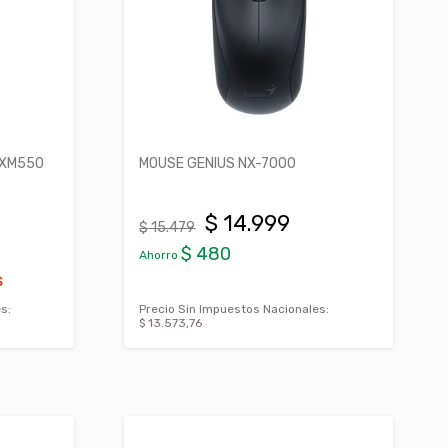
-XM550
MOUSE GENIUS NX-7000
$ 14.999
$ 15.479
$ 480
Ahorro
S
s:
Precio Sin Impuestos Nacionales:
$ 13.573,76