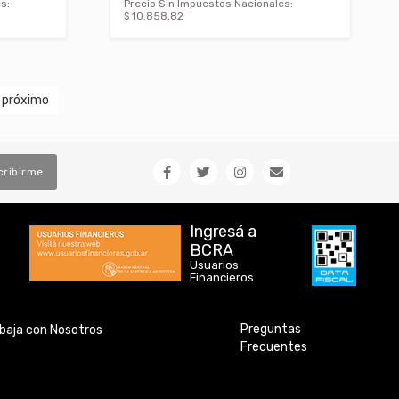
s:
Precio Sin Impuestos Nacionales:
$ 10.858,82
próximo
cribirme
Ingresá a
BCRA
Usuarios
Financieros
Preguntas
baja con Nosotros
Frecuentes