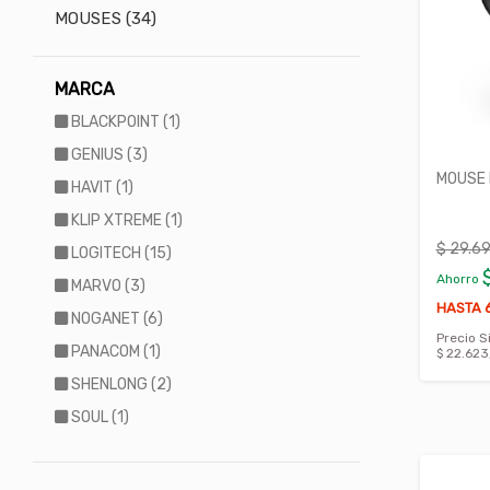
MOUSES (34)
MARCA
BLACKPOINT (1)
GENIUS (3)
MOUSE 
HAVIT (1)
KLIP XTREME (1)
$ 29.6
LOGITECH (15)
Ahorro
MARVO (3)
HASTA 6
NOGANET (6)
Precio S
PANACOM (1)
$ 22.623
SHENLONG (2)
SOUL (1)