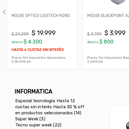
ITECH M280
MOUSE BLACKPOINT A20
MOUSE 
8200S
999
$ 3.999
$ 4.799
$ 29.69
$ 800
$
Ahorro
Ahorro
 INTERÉS
HASTA 6
Nacionales:
Precio Sin Impuestos Nacionales:
Precio S
$ 3619,00
$ 22.623
INFORMATICA
Especial tecnología: Hasta 12
cuotas sin interés Hasta 30 % off
en productos seleccionados (14)
Súper Week (3)
Tecno super week (22)