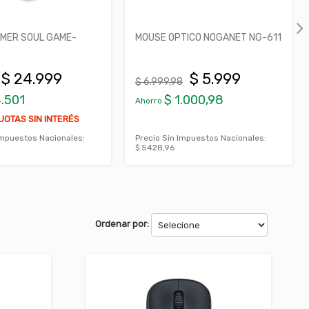
MOUSE OPTICO NOGANET NG-611
MOUSE INALAMBRICO LO
M170
$ 5.999
$ 14.999
$ 6.999,98
$ 16.199
$ 1.000,98
$ 1.200
Ahorro
Ahorro
HASTA 6 CUOTAS SIN INT
Precio Sin Impuestos Nacionales:
Precio Sin Impuestos Nacio
$ 5428,96
$ 13.573,76
Ordenar por: